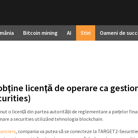
omânia
Bitcoin mining
AI
Stiri
Oameni de succ
ține licență de operare ca gestio
curities)
ut o licență din partea autorității de reglementare a piețelor fina
nare a securities utilizând tehnologia blockchain.
nanciers
, compania va putea să se conecteze la TARGET2-Securitie