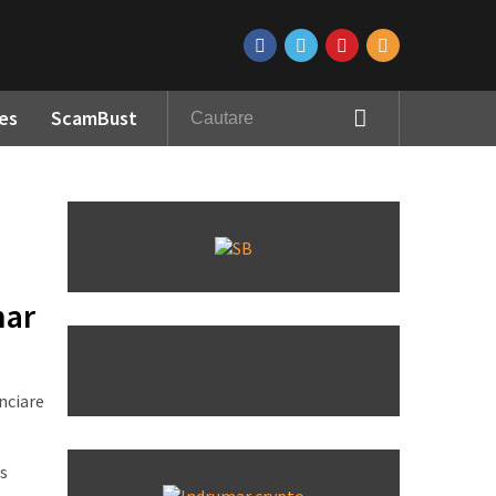
es
ScamBust
nar
nciare
s