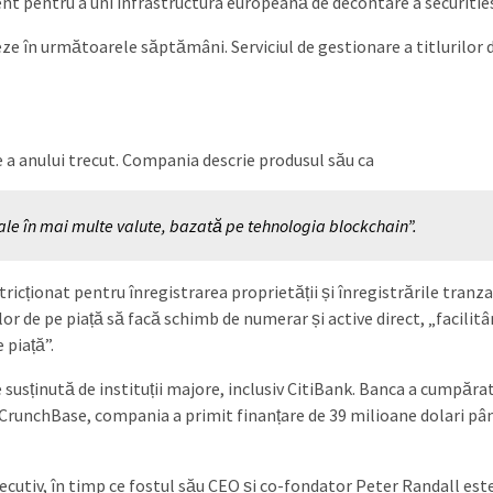
nt pentru a uni infrastructura europeană de decontare a securitie
eze în următoarele săptămâni. Serviciul de gestionare a titlurilor 
 a anului trecut. Compania descrie produsul său ca
onale în mai multe valute, bazată pe tehnologia blockchain”.
ricționat pentru înregistrarea proprietății și înregistrările tranzac
or de pe piață să facă schimb de numerar și active direct, „facilit
 piață”.
e susținută de instituții majore, inclusiv CitiBank. Banca a cumpăra
it CrunchBase, compania a primit finanțare de 39 milioane dolari pâ
utiv, în timp ce fostul său CEO și co-fondator Peter Randall est