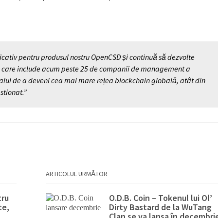
icativ pentru produsul nostru OpenCSD și continuă să dezvolte
ES, care include acum peste 25 de companii de management a
nțialul de a deveni cea mai mare rețea blockchain globală, atât din
stionat.”
ARTICOLUL URMĂTOR
tru
O.D.B. Coin – Tokenul lui Ol’
te,
Dirty Bastard de la WuTang
Clan se va lansa în decembri