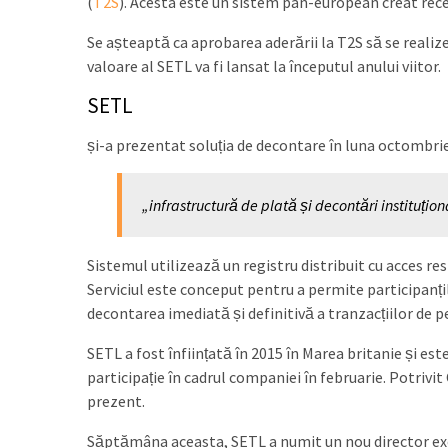
(
T2S
). Acesta este un sistem pan-european creat rece
Se așteaptă ca aprobarea aderării la T2S să se realiz
valoare al SETL va fi lansat la începutul anului viitor.
SETL
și-a prezentat soluția de decontare în luna octombrie
„infrastructură de plată și decontări instituți
Sistemul utilizează un registru distribuit cu acces rest
Serviciul este conceput pentru a permite participanțil
decontarea imediată și definitivă a tranzacțiilor de pe
SETL a fost înființată în 2015 în Marea britanie și est
participație în cadrul companiei în februarie. Potriv
prezent.
Săptămâna aceasta, SETL a numit un nou director exec