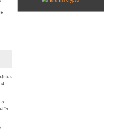
s.
de
țiilor.
ând
t o
nă în
e