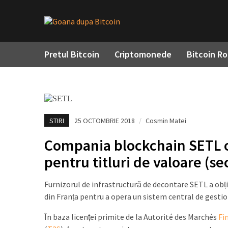
Pretul Bitcoin
Criptomonede
Bitcoin R
STIRI
25 OCTOMBRIE 2018
/
Cosmin Matei
Compania blockchain SETL ob
pentru titluri de valoare (se
Furnizorul de infrastructură de decontare SETL a obțin
din Franța pentru a opera un sistem central de gestio
În baza licenței primite de la Autorité des Marchés
Fi