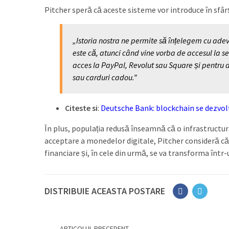
Pitcher speră că aceste sisteme vor introduce în sfâr
„Istoria nostra ne permite să înțelegem cu adev
este că, atunci când vine vorba de accesul la s
acces la PayPal, Revolut sau Square și pentru 
sau carduri cadou.”
Citeste si
:
Deutsche Bank: blockchain se dezvolt
În plus, populația redusă înseamnă că o infrastructu
acceptare a monedelor digitale, Pitcher consideră c
financiare și, în cele din urmă, se va transforma într-
DISTRIBUIE ACEASTA POSTARE
ARTICOLUL PRECEDENT