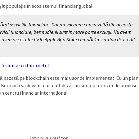
șit populația în ecosistemul financiar global.
ărat serviciile financiare. Dar provocarea care rezultă din aceasta
ervicii financiare, bermudienii sunt în mare parte excluși. Nu avem
a avea acces efectiv la Apple App Store cumpărăm carduri de credit
ă similar cu Internetul
ră bazată pe blockchain este mai ușor de implementat. Cu un plan
ă Bermuda va deveni mai mult decât un simplu furnizor de produse
un centru financiar internațional.
ARTICOLUL URMĂTOR