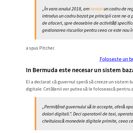
„În vara anului 2018, am
lansat
un cadru de reg
introdus un cadru bazat pe principii care ne-a 
de afaceri, spre deosebire de activități specifi
gestionarea riscurilor pentru ceea ce este nou î
a spus Pitcher.
Foloseste un b
In Bermuda este necesar un sistem baz
El a declarat că guvernul speră să creeze un sistem b
digitale. Cetățenii vor putea să le folosească pentru 
„Permițând guvernului să le accepte, oferă opor
dolari digitali.”. Deci operatorii de taxi, opera
cheltuiască monedele digitale primite, ceea ce 