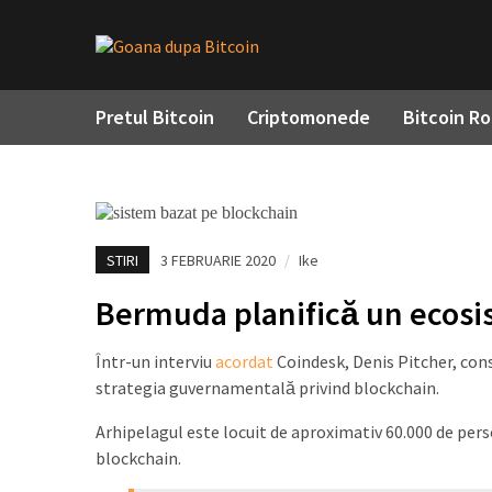
Pretul Bitcoin
Criptomonede
Bitcoin R
STIRI
3 FEBRUARIE 2020
/
Ike
Bermuda planifică un ecosi
Într-un interviu
acordat
Coindesk, Denis Pitcher, cons
strategia guvernamentală privind blockchain.
Arhipelagul este locuit de aproximativ 60.000 de pers
blockchain.