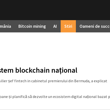
omânia
Bitcoin mining
AI
Stiri
Oameni de succ
stem blockchain național
ilier șef fintech in cabinetul premierului din Bermuda, a explicat
oane și planifică să dezvolte un ecosistem digital național bazat 