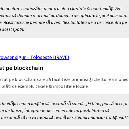
lementare cuprinzător pentru a oferi claritate și oportunități. Am
permis să definim mai mult un domeniu de aplicare în jurul unui plan
ce. Acest lucru ne permite să avem flexibilitatea de a ne concentra pe
n acest spațiu”
rowser sigur – Foloseste BRAVE!
at pe blockchain
azat pe blockchain care să faciliteze primirea și cheltuirea moned
a plăti de exemplu taxele și impozitele locale.
tunității comercianților să înceapă să spună: „Ei bine, pot să accept
torii de turism, întreprinderile comerciale au posibilitatea să
înseamnă că nu va trebui să revină la sistemul financiar tradițional.”