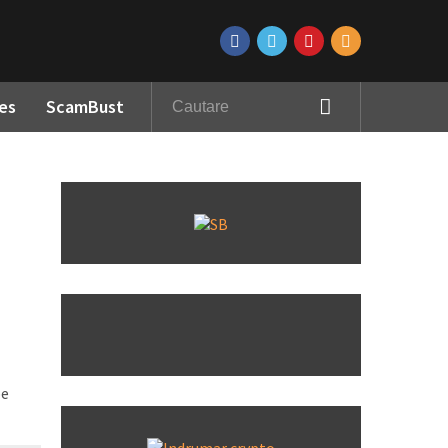
es
ScamBust
pe