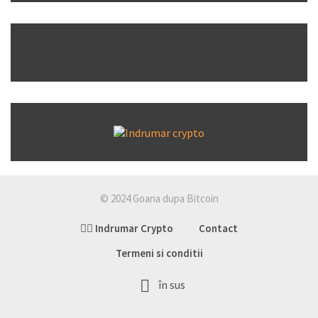
© 2024 Goana dupa Bitcoin
👉🏽 Indrumar Crypto
Contact
Termeni si conditii
în sus