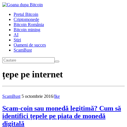
Pretul Bitcoin
Criptomonede
Bitcoin România
Bitcoin mining
AI
Stiri
Oameni de succes
ScamBust
țepe pe internet
ScamBust
5 octombrie 2016
/
Ike
Scam-coin sau monedă legitimă? Cum să
identifici țepele pe piața de monedă
digitală