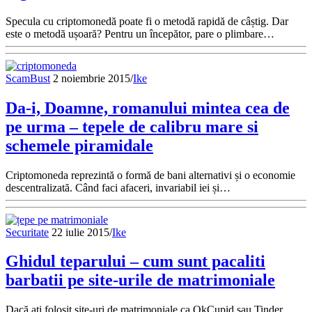
Specula cu criptomonedă poate fi o metodă rapidă de câștig. Dar
este o metodă ușoară? Pentru un începător, pare o plimbare…
ScamBust
2 noiembrie 2015
/
Ike
Da-i, Doamne, romanului mintea cea de
pe urma – tepele de calibru mare si
schemele piramidale
Criptomoneda reprezintă o formă de bani alternativi și o economie
descentralizată. Când faci afaceri, invariabil iei și…
Securitate
22 iulie 2015
/
Ike
Ghidul teparului – cum sunt pacaliti
barbatii pe site-urile de matrimoniale
Dacă ați folosit site-uri de matrimoniale ca OkCupid sau Tinder,