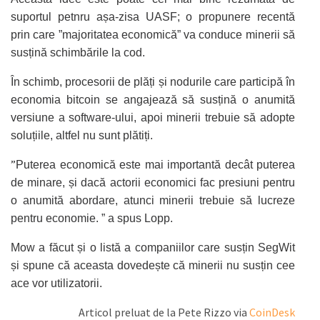
suportul petnru așa-zisa UASF; o propunere recentă
prin care ”majoritatea economică” va conduce minerii să
susțină schimbările la cod.
În schimb, procesorii de plăți și nodurile care participă în
economia bitcoin se angajează să susțină o anumită
versiune a software-ului, apoi minerii trebuie să adopte
soluțiile, altfel nu sunt plătiți.
”
Puterea economică este mai importantă decât puterea
de minare, și dacă actorii economici fac presiuni pentru
o anumită abordare, atunci minerii trebuie să lucreze
pentru economie. ” a spus Lopp.
Mow a făcut și o listă a companiilor care susțin SegWit
și spune că aceasta dovedește că minerii nu susțin cee
ace vor utilizatorii.
Articol preluat de la Pete Rizzo via
CoinDesk