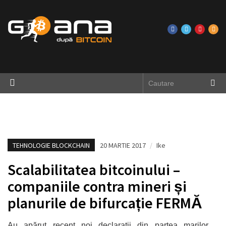
TEHNOLOGIE BLOCKCHAIN
20 MARTIE 2017
/
Ike
Scalabilitatea bitcoinului –
companiile contra mineri și
planurile de bifurcație FERMĂ
Au apărut recent noi declarații din partea marilor