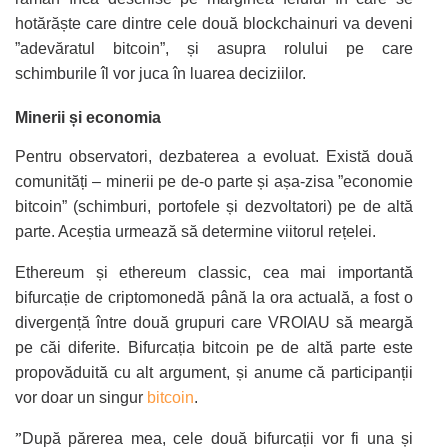
hotărăște care dintre cele două blockchainuri va deveni
”adevăratul bitcoin”, și asupra rolului pe care
schimburile îl vor juca în luarea deciziilor.
Minerii și economia
Pentru observatori, dezbaterea a evoluat. Există două
comunități – minerii pe de-o parte și așa-zisa ”economie
bitcoin” (schimburi, portofele și dezvoltatori) pe de altă
parte. Aceștia urmează să determine viitorul rețelei.
Ethereum și ethereum classic, cea mai importantă
bifurcație de criptomonedă până la ora actuală, a fost o
divergență între două grupuri care VROIAU să meargă
pe căi diferite. Bifurcația bitcoin pe de altă parte este
propovăduită cu alt argument, și anume că participanții
vor doar un singur
bitcoin
.
”
După părerea mea, cele două bifurcații vor fi una și