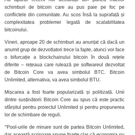
schimburi de bitcoin care au pus paie pe foc pe
conflictele din comunitate. Au scos însă la suprafață și
complexitatea problemei legată de scalabilitatea
bitcoinului.
Vineri, aproape 20 de schimburi au anunțat că dacă un
anumit grup de dezvotlatori trece la fapte, atunci vor face
o bifurcație a blockchainului bitcoin în două rețele
diferite – rețeaua care rulează pe softwareul dezvoltat
de Bitcoin Core va avea simbolul BTC. Bitcoin
Unlimited, alternativa, va avea simbolul BTU.
Mișcarea a fost foarte popularizată și politizată. Unii
dintre susținătorii Bitcoin Core au spus că este practic
sfârșitul pentru proiectul Unlimited și pentru propunerea
lor de schimbare de reguli.
”
Pool-urile de minare sunt de partea Bitcoin Unlimited,
dar această scrisoare spune foarte clar că economia nu