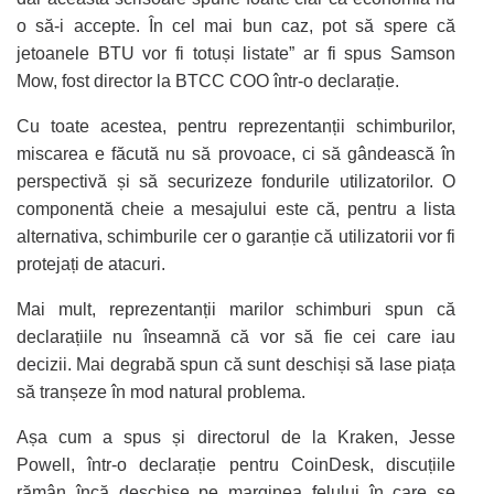
o să-i accepte. În cel mai bun caz, pot să spere că
jetoanele BTU vor fi totuși listate” ar fi spus Samson
Mow, fost director la BTCC COO într-o declarație.
Cu toate acestea, pentru reprezentanții schimburilor,
miscarea e făcută nu să provoace, ci să gândească în
perspectivă și să securizeze fondurile utilizatorilor. O
componentă cheie a mesajului este că, pentru a lista
alternativa, schimburile cer o garanție că utilizatorii vor fi
protejați de atacuri.
Mai mult, reprezentanții marilor schimburi spun că
declarațiile nu înseamnă că vor să fie cei care iau
decizii. Mai degrabă spun că sunt deschiși să lase piața
să tranșeze în mod natural problema.
Așa cum a spus și directorul de la Kraken, Jesse
Powell, într-o declarație pentru CoinDesk, discuțiile
rămân încă deschise pe marginea felului în care se