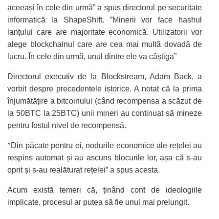
aceeași în cele din urmă” a spus directorul pe securitate
informatică la ShapeShift. ”Minerii vor face hashul
lanțului care are majoritate economică. Utilizatorii vor
alege blockchainul care are cea mai multă dovadă de
lucru. În cele din urmă, unul dintre ele va câștiga”
Directorul executiv de la Blockstream, Adam Back, a
vorbit despre precedentele istorice. A notat că la prima
înjumătățire a bitcoinului (când recompensa a scăzut de
la 50BTC la 25BTC) unii mineri au continuat să mineze
pentru fostul nivel de recompensă.
”
Din păcate pentru ei, nodurile economice ale rețelei au
respins automat și au ascuns blocurile lor, așa că s-au
oprit și s-au realăturat rețelei” a spus acesta.
Acum există temeri că, ținând cont de ideologiile
implicate, procesul ar putea să fie unul mai prelungit.