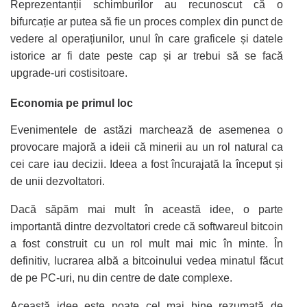
Reprezentanții schimburilor au recunoscut că o
bifurcație ar putea să fie un proces complex din punct de
vedere al operațiunilor, unul în care graficele și datele
istorice ar fi date peste cap și ar trebui să se facă
upgrade-uri costisitoare.
Economia pe primul loc
Evenimentele de astăzi marchează de asemenea o
provocare majoră
a ideii că minerii au un rol natural ca
cei care iau decizii. Ideea a fost încurajată la început și
de unii dezvoltatori.
Dacă săpăm mai mult în această idee, o parte
importantă dintre dezvoltatori crede că softwareul bitcoin
a fost construit cu un rol mult mai mic în minte. În
definitiv, lucrarea albă a bitcoinului vedea minatul făcut
de pe PC-uri, nu din centre de date complexe.
Această idee este poate cel mai bine rezumată de