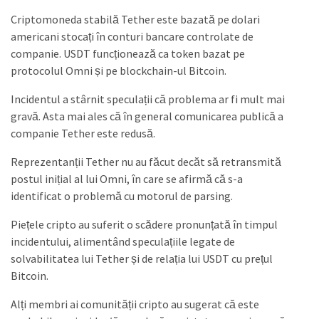
Criptomoneda stabilă Tether este bazată pe dolari
americani stocați în conturi bancare controlate de
companie. USDT funcționează ca token bazat pe
protocolul Omni și pe blockchain-ul Bitcoin.
Incidentul a stârnit speculații că problema ar fi mult mai
gravă. Asta mai ales că în general comunicarea publică a
companie Tether este redusă.
Reprezentanții Tether nu au făcut decăt să retransmită
postul inițial al lui Omni, în care se afirmă că s-a
identificat o problemă cu motorul de parsing.
Piețele cripto au suferit o scădere pronunțată în timpul
incidentului, alimentând speculațiile legate de
solvabilitatea lui Tether și de relația lui USDT cu prețul
Bitcoin.
Alți membri ai comunității cripto au sugerat că este