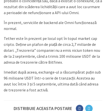
probabil o coincidență sau, dacă a existat o conexiune, că a
rezultat din scăderea lichidității care a avut loc ca urmare
a perioadei de nefuncționare a API-ului Omni.
În prezent, serviciile de backend ale Omni funcționează
normal.
Tether este în prezent pe locul opt în topul market cap
cripto. Deține un plafon de piață de circa 2,7 miliarde de
dolari. „Trezoreria” companiei nu a emis niciun token nou
de la 2 septembrie, când a trimis 100 milioane USDT de la
adresa de trezorerie către Bitfinex.
Imediat după aceea, exchange-ul a răscumpărat puțin sub
96 milioane USDT într-o serie de tranzacții. Acestea au
avut loc între 3 și 5 septembrie, ultima dată când adresa
de trezorerie a fost activă.
DISTRIBUIE ACEASTA POSTARE