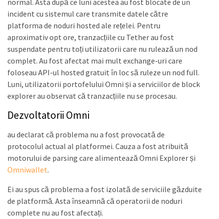
normal. Asta după ce luni acestea au fost blocate de un
incident cu sistemul care transmite datele către
platforma de noduri hosted ale rețelei. Pentru
aproximativ opt ore, tranzacțiile cu Tether au fost
suspendate pentru toți utilizatorii care nu rulează un nod
complet. Au fost afectat mai mult exchange-uri care
foloseau API-ul hosted gratuit în loc să ruleze un nod full.
Luni, utilizatorii portofelului Omni și a serviciilor de block
explorer au observat că tranzacțiile nu se procesau.
Dezvoltatorii Omni
au declarat că problema nu a fost provocată de
protocolul actual al platformei. Cauza a fost atribuită
motorului de parsing care alimentează Omni Explorer și
Omniwallet
.
Ei au spus că problema a fost izolată de serviciile găzduite
de platformă. Asta înseamnă că operatorii de noduri
complete nu au fost afectați.