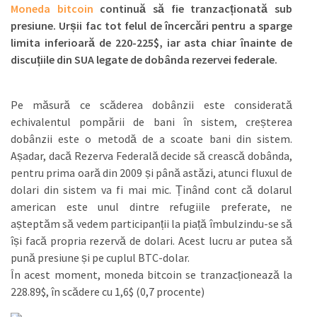
Moneda bitcoin
continuă să fie tranzacționată sub
presiune. Urșii fac tot felul de încercări pentru a sparge
limita inferioară de 220-225$, iar asta chiar înainte de
discuțiile din SUA legate de dobânda rezervei federale.
Pe măsură ce scăderea dobânzii este considerată
echivalentul pompării de bani în sistem, creșterea
dobânzii este o metodă de a scoate bani din sistem.
Așadar, dacă Rezerva Federală decide să crească dobânda,
pentru prima oară din 2009 și până astăzi, atunci fluxul de
dolari din sistem va fi mai mic. Ținând cont că dolarul
american este unul dintre refugiile preferate, ne
așteptăm să vedem participanții la piață îmbulzindu-se să
își facă propria rezervă de dolari. Acest lucru ar putea să
pună presiune și pe cuplul BTC-dolar.
În acest moment, moneda bitcoin se tranzacționează la
228.89$, în scădere cu 1,6$ (0,7 procente)