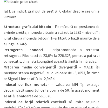
Iată ce indică graficul de preț BTC-dolar despre sesiunile
viitoare.
Structura graficului bitcoin
– Pe măsură ce presiunea de
a vinde crește, moneda bitcoin a scăzut la 223$ – nivelul în
jurul căruia moneda bitcoin și-a făcut o bază înainte de a
ajunge la 246$.
Retragerea Fibonacci
– criptomoneda a retestat
retragerea Fibonacci de 23,6% la 226,32$, pentru a patra zi
consecutiv, chiar străpungând această limită în intraday.
Mișcarea medie convergentă divergentă
– MACD își
menține starea negativă, cu o valoare de -3,4053, în timp
ce Signal Line se află la -2,9434.
Indexul de flux monetar
– valoarea MFI își extrage
deocamdată suportul de la borna de 50. În acest moment
se află la valoarea de 56,0670.
Indexul de forță relativă
continuă să imite acțiunile
prețului, fără să ofere vreun indiciu despre viitorul curs de