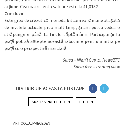
acțiune. Cea mai recentă valoare este la 41,0182.
Concluzii
Este greu de crezut că moneda bitcoin va rămâne atașată
de nivelele actuale prea mult timp, și am putea vedea o
străpungere până la finele săptămânii. Participanții la
piață pot să aștepte această izbucnire pentru a intra pe
piață cu o perspectivă mai clară.
Sursa – Nikhil Gupta, NewsBTC
Sursa foto – trading view
DISTRIBUIE ACEASTA POSTARE
ANALIZA PRET BITCOIN
BITCOIN
ARTICOLUL PRECEDENT