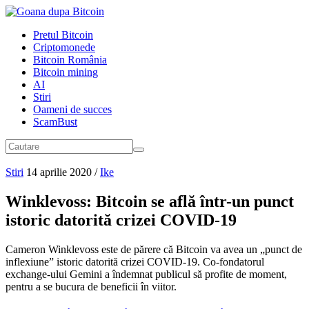
Pretul Bitcoin
Criptomonede
Bitcoin România
Bitcoin mining
AI
Stiri
Oameni de succes
ScamBust
Stiri
14 aprilie 2020
/
Ike
Winklevoss: Bitcoin se află într-un punct
istoric datorită crizei COVID-19
Cameron Winklevoss este de părere că Bitcoin va avea un „punct de
inflexiune” istoric datorită crizei COVID-19. Co-fondatorul
exchange-ului Gemini a îndemnat publicul să profite de moment,
pentru a se bucura de beneficii în viitor.