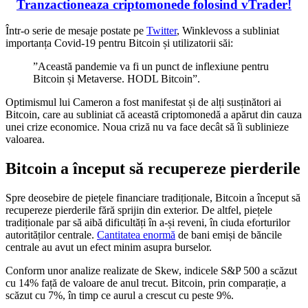
Tranzactioneaza criptomonede folosind vTrader!
Într-o serie de mesaje postate pe
Twitter
, Winklevoss a subliniat
importanța Covid-19 pentru Bitcoin și utilizatorii săi:
”Această pandemie va fi un punct de inflexiune pentru
Bitcoin și Metaverse. HODL Bitcoin”.
Optimismul lui Cameron a fost manifestat și de alți susținători ai
Bitcoin, care au subliniat că această criptomonedă a apărut din cauza
unei crize economice. Noua criză nu va face decât să îi sublinieze
valoarea.
Bitcoin a început să recupereze pierderile
Spre deosebire de piețele financiare tradiționale, Bitcoin a început să
recupereze pierderile fără sprijin din exterior. De altfel, piețele
tradiționale par să aibă dificultăți în a-și reveni, în ciuda eforturilor
autorităților centrale.
Cantitatea enormă
de bani emiși de băncile
centrale au avut un efect minim asupra burselor.
Conform unor analize realizate de Skew, indicele S&P 500 a scăzut
cu 14% față de valoare de anul trecut. Bitcoin, prin comparație, a
scăzut cu 7%, în timp ce aurul a crescut cu peste 9%.