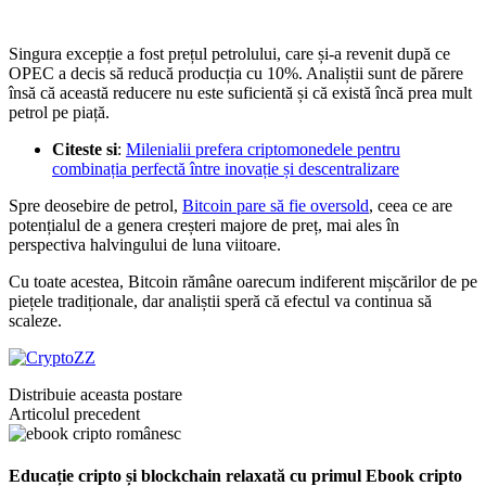
Singura excepție a fost prețul petrolului, care și-a revenit după ce
OPEC a decis să reducă producția cu 10%. Analiștii sunt de părere
însă că această reducere nu este suficientă și că există încă prea mult
petrol pe piață.
Citeste si
:
Milenialii prefera criptomonedele pentru
combinația perfectă între inovație și descentralizare
Spre deosebire de petrol,
Bitcoin pare să fie oversold
, ceea ce are
potențialul de a genera creșteri majore de preț, mai ales în
perspectiva halvingului de luna viitoare.
Cu toate acestea, Bitcoin rămâne oarecum indiferent mișcărilor de pe
piețele tradiționale, dar analiștii speră că efectul va continua să
scaleze.
Distribuie aceasta postare
Articolul precedent
Educație cripto și blockchain relaxată cu primul Ebook cripto