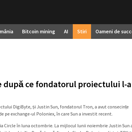
omânia
Bitcoin mining
AI
Stiri
Oameni de succ
 după ce fondatorul proiectului l-a
ctului DigiByte, și Justin Sun, fondatorul Tron, a avut consecințe
e pe exchange-ul Poloniex, în care Sun a investit recent.
 Circle în luna octombrie. La mijlocul lunii noiembrie Justin Sun 