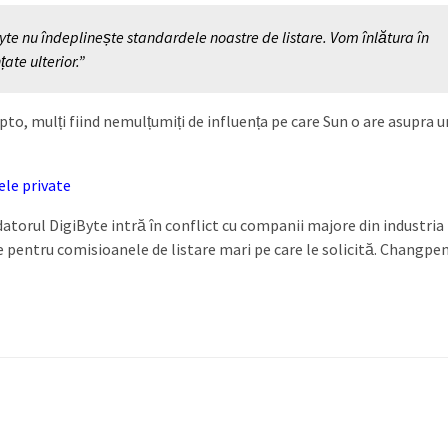
e nu îndeplinește standardele noastre de listare. Vom înlătura în
ate ulterior.”
pto, mulți fiind nemulțumiți de influența pe care Sun o are asupra u
le private
atorul DigiByte intră în conflict cu companii majore din industria
ce pentru comisioanele de listare mari pe care le solicită. Changpe