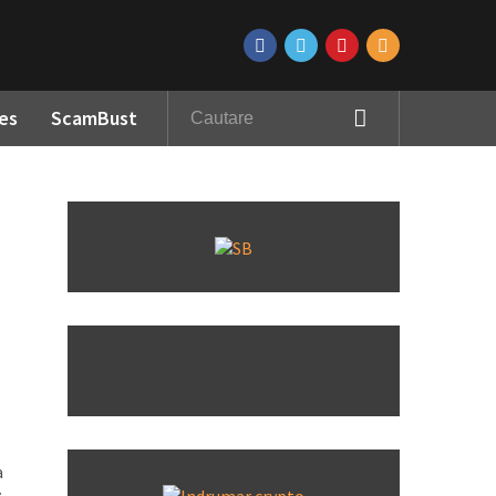
es
ScamBust
a