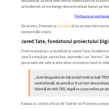
recunoscut că este unul dintre investitorii ce a contrib
achiziționat un exchange descentralizat bazat pe blo
Testeaza un exchang
De atunci, Poloniex a
anunțat
că nu va mai oferi servi
comunității cripto.
Jared Tate, fondatorul proiectului Dig
Printre aceștia s-a numărat și Jared Tate, fondatorul
care îl critică pe Justin Sun, numindu-l un ”escroc”. 
personale ale sale și alte altor utilizatori sunt în mâ
„Sunt dezgustat de toți acești trolls și boți T
centralizată, de parcă ar fi cel mai descentra
fabrică de shill TRX, după ce a pus mâna pe dat
A doua zi, contul oficial de Twitter al Poloniex a anun