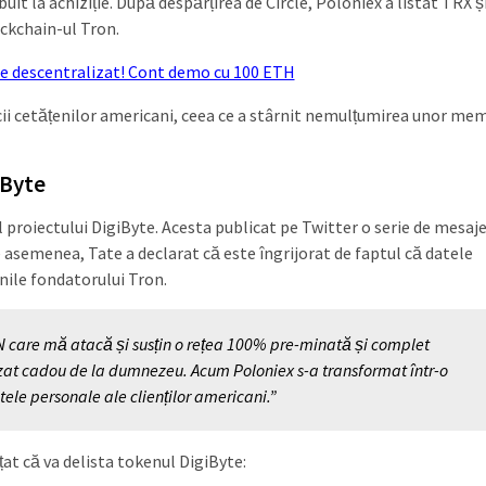
uit la achiziție. După despărțirea de Circle, Poloniex a listat TRX ș
ckchain-ul Tron.
e descentralizat! Cont demo cu 100 ETH
cii cetățenilor americani, ceea ce a stârnit nemulțumirea unor mem
iByte
 proiectului DigiByte. Acesta publicat pe Twitter o serie de mesaje
De asemenea, Tate a declarat că este îngrijorat de faptul că datele
inile fondatorului Tron.
RON care mă atacă și susțin o rețea 100% pre-minată și complet
lizat cadou de la dumnezeu. Acum Poloniex s-a transformat într-o
ele personale ale clienților americani.”
țat că va delista tokenul DigiByte: