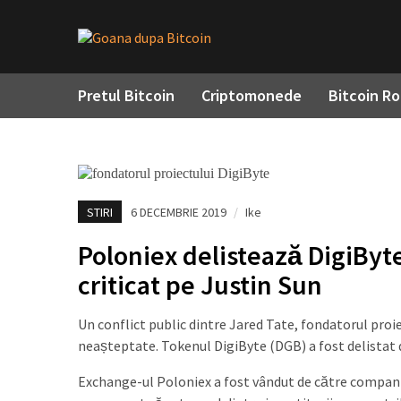
Pretul Bitcoin
Criptomonede
Bitcoin R
STIRI
6 DECEMBRIE 2019
/
Ike
Poloniex delistează DigiByte
criticat pe Justin Sun
Un conflict public dintre Jared Tate, fondatorul proie
neașteptate. Tokenul DigiByte (DGB) a fost delistat d
Exchange-ul Poloniex a fost vândut de către compania