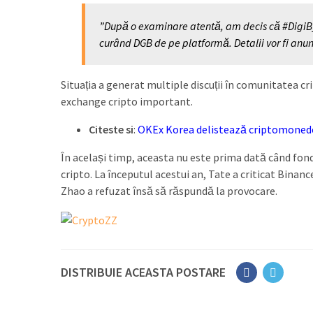
”După o examinare atentă, am decis că #DigiByt
curând DGB de pe platformă. Detalii vor fi anunț
Situația a generat multiple discuții în comunitatea cri
exchange cripto important.
Citeste si
:
OKEx Korea delistează criptomonede
În același timp, aceasta nu este prima dată când fond
cripto. La începutul acestui an, Tate a criticat Binan
Zhao a refuzat însă să răspundă la provocare.
DISTRIBUIE ACEASTA POSTARE