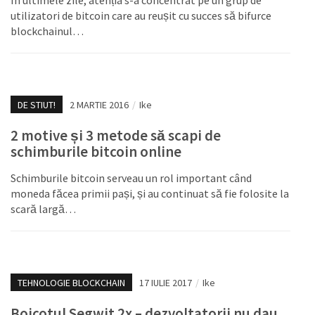
În ultimele zile, atenția s-a concentrat pe un grup de
utilizatori de bitcoin care au reușit cu succes să bifurce
blockchainul…
DE STIUT!
2 MARTIE 2016
/
Ike
2 motive și 3 metode să scapi de
schimburile bitcoin online
Schimburile bitcoin serveau un rol important când
moneda făcea primii pași, și au continuat să fie folosite la
scară largă…
TEHNOLOGIE BLOCKCHAIN
17 IULIE 2017
/
Ike
Boicotul Segwit 2x – dezvoltatorii nu dau