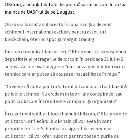
OKCoin, a anunțat detalii despre măsurile pe care le va lua
înainte de UASF-ul de pe 1 august.
OKEx s-a lansat anul acesta în luna mai și a devenit
schimbul internațional exclusiv pentru asset-uri
blockchain, oferind spot și margin trading.
Într-un comunicat lansat ieri, OKEx a spus că va suspenda
depozitele și retragerile de bitcoin în perioada 31 iulie-2
august. Au motivat alegerea ”din cauza posibilelor riscuri
tehnice care ar putea să cauzeze instabilitate în rețea.”
”Credem că lupta pentru viitorul bitcoinului a fost bazată
pe ideile tehnice. Nu credem în teorii ale conspirației sau
politici obscure între diferite companii și organizații.”
În cazul unui split al blockchainului bitcoin, OKEx promite
utilizatorilor fiecărui blokchain că vor avea în cont
propriile lor fise. Schimbul a asigurat de asemenea
utilizatorii că vor oferi suport pentru toate tipurile de