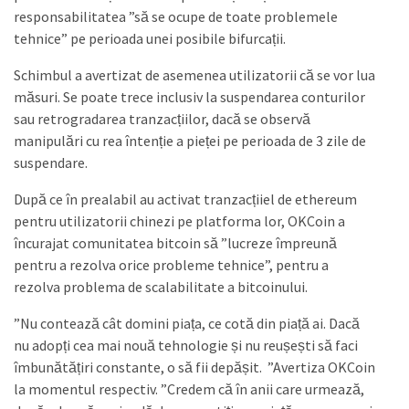
responsabilitatea ”să se ocupe de toate problemele
tehnice” pe perioada unei posibile bifurcații.
Schimbul a avertizat de asemenea utilizatorii că se vor lua
măsuri. Se poate trece inclusiv la suspendarea conturilor
sau retrogradarea tranzacțiilor, dacă se observă
manipulări cu rea întenție a pieței pe perioada de 3 zile de
suspendare.
După ce în prealabil au activat tranzacțiiel de ethereum
pentru utilizatorii chinezi pe platforma lor, OKCoin a
încurajat comunitatea bitcoin să ”lucreze împreună
pentru a rezolva orice probleme tehnice”, pentru a
rezolva problema de scalabilitate a bitcoinului.
”Nu contează cât domini piața, ce cotă din piață ai. Dacă
nu adopți cea mai nouă tehnologie și nu reușești să faci
îmbunătățiri constante, o să fii depășit. ”Avertiza OKCoin
la momentul respectiv. ”Credem că în anii care urmează,