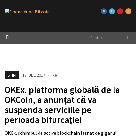
STIRI
18 IULIE 2017
/
Ike
OKEx, platforma globală de la
OKCoin, a anunțat că va
suspenda serviciile pe
perioada bifurcației
OKEx, schimbul de active blockchain lasnat de giganul