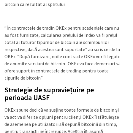
bitcoin ca rezultat al splitului.
”În contractele de tradin OKEx pentru scadențele care nu
au fost furnizate, calcularea prețului de Index va fi prețul
total al tuturor tipurilor de bitcoin ale schimburilor
respective, dacă acestea sunt suportate” au scris cei de la
OKEx. ”După furnizare, noile contracte OKEx vor fi legate
de anumite versiuni de bitcoin. OKEx va face demersuri să
ofere suport în contractele de trading pentru toate
tipurile de bitcoin”
Strategie de supraviețuire pe
perioada UASF
OKEx spune deci că va susține toate formele de bitcoin și
va activa diferite opțiuni pentru clienți. OKEx îi sfătuiește
de asemenea pe utilizatori să depună bitcoinii din timp,
pentru tranzacții neîntrerupte. Aceștia își asumă