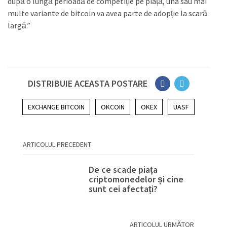
după o lungă perioadă de competiție pe piață, una sau mai
multe variante de bitcoin va avea parte de adopție la scară
largă.”
DISTRIBUIE ACEASTA POSTARE
EXCHANGE BITCOIN
OKCOIN
OKEX
UASF
ARTICOLUL PRECEDENT
De ce scade piața
criptomonedelor și cine
sunt cei afectați?
ARTICOLUL URMĂTOR