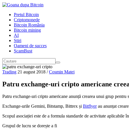
Pretul Bitcoin
Criptomonede
Bitcoin România
Bitcoin mining
AI
Stiri
Oameni de succes
ScamBust
Trading
21 august 2018
/
Cosmin Matei
Patru exchange-uri cripto americane creea
Patru exchange-uri cripto americane anunță crearea unui grup pentru spr
Exchange-urile Gemini, Bitstamp, Bittrex și
Bitflyer
au anunțat crear
Scopul asociației este de a formula standarde de activitate aplicabile înt
Grupul de lucru se dorește a fi