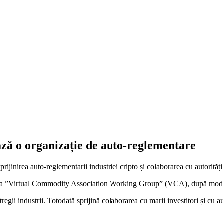
ză o organizație de auto-reglementare
ijinirea auto-reglementarii industriei cripto și colaborarea cu autorităț
ea ”Virtual Commodity Association Working Group” (VCA), după mode
regii industrii. Totodată sprijină colaborarea cu marii investitori și cu au