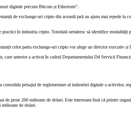
unuri digitale precum Bitcoin și Ethereum”.
entanții de exchange-uri cripto din această țară au ajuns mai repede la co
ctici în industria cripto. Totodată urmăresc să identifice modalități pen
tanții celor patru exchange-uri cripto vor alege un director executiv și î
kis, care anterior a activat în cadrul Departamentului Dd Servicii Financ
onsolida peisajul de reglementare al industriei digitale a activelor, regu
t de peste 200 milioane de dolari. Este interesant însă că printre organiz
 milioane de dolari.