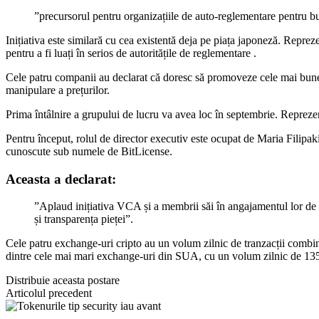
”precursorul pentru organizațiile de auto-reglementare pentru b
Inițiativa este similară cu cea existentă deja pe piața japoneză. Reprez
pentru a fi luați în serios de autoritățile de reglementare .
Cele patru companii au declarat că doresc să promoveze cele mai bune pra
manipulare a prețurilor.
Prima întâlnire a grupului de lucru va avea loc în septembrie. Reprezen
Pentru început, rolul de director executiv este ocupat de Maria Filipa
cunoscute sub numele de BitLicense.
Aceasta a declarat:
”Aplaud inițiativa VCA și a membrii săi în angajamentul lor de a c
și transparența pieței”.
Cele patru exchange-uri cripto au un volum zilnic de tranzacții combina
dintre cele mai mari exchange-uri din SUA, cu un volum zilnic de 135
Distribuie aceasta postare
Articolul precedent