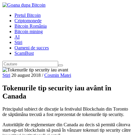
Pretul Bitcoin
Criptomonede
Bitcoin România
Bitcoin mining
AI
Stiri
Oameni de succes
ScamBust
Stiri
20 august 2018
/
Cosmin Matei
Tokenurile tip security iau avânt în
Canada
Principalul subiect de discuție la festivalul Blockchain din Toronto
de săptămâna trecută a fost reprezentat de tokenurile tip security.
Autoritățile de reglementare din Canada au decis să permită câtorva
start-up-uri blockchain să pună în vânzare tokenuri tip security către