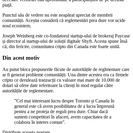
piață.
Punctul său de vedere nu este neapărat apreciat de membrii
comunității. Aceștia consideră că reglementări prea dure vor ucide
noul ecosistem.
Joseph Weinberg este co-fondatorul startup-ului de brokeraj Paycase
și director al startup-ului de soluții digitale Shyft. Acesta spune însă
că, din fericire, comunitatea cripto din Canada este foarte unită.
Din acest motiv
Au putut bloca propunerile făcute de autoritățile de reglmentare care
ar fi generat probleme comunității. Una dintre acestea era ca firmele
cripto ce derulează tranzacții cu valoare mai mare de 10.000 de
dolari să ofere date referitoare la clienți în mod regulat către
autoritățile de reglementare.
”Cel mai interesant lucru despre Toronto și Canada în
general este că avem posibilitatea de a lucra împreună
pentru a ne proteja de reguli prea dure. Chiar dacă
suntem competitori în afaceri, avem capacitatea de a
colabora în interes comun”.
Distribuie aceasta postare