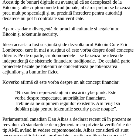
Acest tip de bunuri digitale au avantajul că se decuplează de la
Bitcoin și alte criptomonede tradiționale, al căror prețuri se bazează
prea mult pe speculații și nu prezintă încredere pentru autorități
deoarece nu pot fi controlate sau verificate.
Apare așadar o divergență de principii culturale și legale între
Bitcoin și tokenurile security.
Ideea aceasta a fost susținută și de dezvoltatorul Bitcoin Core Eric
Lombrozo, care în mai a susținut că este vorba despre două concepte
diferite. Pe de o parte, criptomonedele – se bazează pe ideea de
independență de sistemele financiare tradiționale. De cealaltă parte
proiectele bazate pe tokenuri se concentrează pe tokenizarea
acțiunilor și a bunurilor fizice.
Koverko afirmă că este vorba despre un alt concept financiar:
”Nu suntem reprezentanți ai mișcării cyberpunk. Este
vorba despre respectarea autorităților financiare.
Trebuie să ne supunem regulilor existente. Am reușit să
dublăm piața pentru tokenurile security peste noapte”.
Parlamentatul canadian Dan Albas a declarat recent că în prezent se
reevaluează standardele de reglementare cu privire la verificările de
tip AML având în vedere criptomonedele. Albas consideră că sunt
necesare verificări mai aprofundate a participanților de pe această