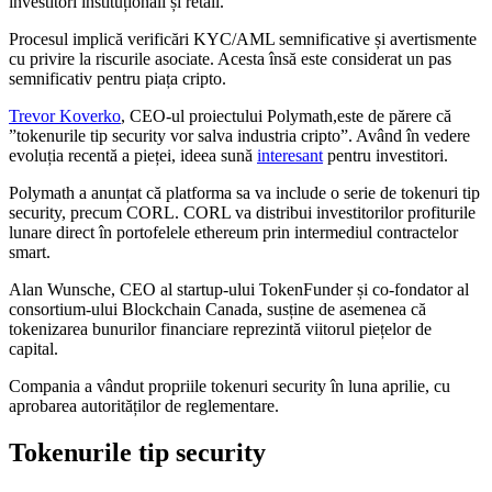
investitori instituționali și retail.
Procesul implică verificări KYC/AML semnificative și avertismente
cu privire la riscurile asociate. Acesta însă este considerat un pas
semnificativ pentru piața cripto.
Trevor Koverko
, CEO-ul proiectului Polymath,este de părere că
”tokenurile tip security vor salva industria cripto”. Având în vedere
evoluția recentă a pieței, ideea sună
interesant
pentru investitori.
Polymath a anunțat că platforma sa va include o serie de tokenuri tip
security, precum CORL. CORL va distribui investitorilor profiturile
lunare direct în portofelele ethereum prin intermediul contractelor
smart.
Alan Wunsche, CEO al startup-ului TokenFunder și co-fondator al
consortium-ului Blockchain Canada, susține de asemenea că
tokenizarea bunurilor financiare reprezintă viitorul piețelor de
capital.
Compania a vândut propriile tokenuri security în luna aprilie, cu
aprobarea autorităților de reglementare.
Tokenurile tip security