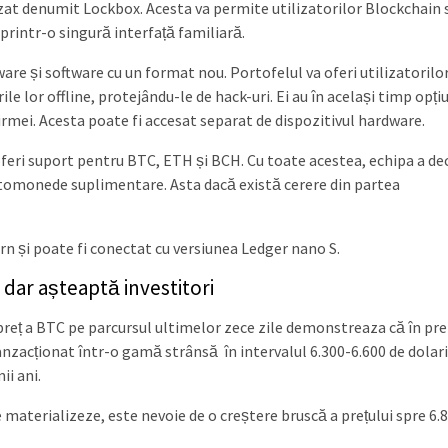
zat denumit Lockbox. Acesta va permite utilizatorilor Blockchain 
e printr-o singură interfață familiară.
are și software cu un format nou. Portofelul va oferi utilizatorilo
e lor offline, protejându-le de hack-uri. Ei au în același timp opți
irmei. Acesta poate fi accesat separat de dispozitivul hardware.
feri suport pentru BTC, ETH și BCH. Cu toate acestea, echipa a de
iptomonede suplimentare. Asta dacă există cerere din partea
rn și poate fi conectat cu versiunea Ledger nano S.
 dar așteaptă investitori
 preț a BTC pe parcursul ultimelor zece zile demonstreaza că în pr
anzacționat într-o gamă strânsă în intervalul 6.300-6.600 de dolari
ii ani.
materializeze, este nevoie de o creștere bruscă a prețului spre 6.