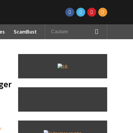
es
ScamBust
ger
a
r