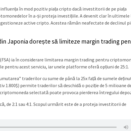
influența în mod pozitiv piața cripto dacă investitorii de pe piața
tomonedelor în a-și proteja investițiile. A devenit clar în ultimele 
să gestioneze active cripto. Acestea rămân neafectate de declinul pi
din Japonia dorește să limiteze margin trading pe
(FSA) ia în considerare limitarea margin trading pentru criptomo
iale pentru acest serviciu, iar unele platforme oferă opțiuni de 25:1.
mutarea” traderilor cu sume de până la 25x față de sumele deținut
 1.800$) permite traderilor să deschidă o poziție de 5 milioane d
la criptomoneda selectată poate provoca pierderea întregului depoz
 de 2:1 sau 4:1. Scopul urmărit este de a proteja investitorii de