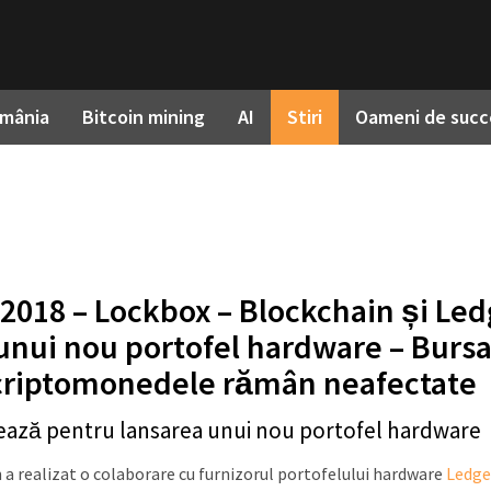
omânia
Bitcoin mining
AI
Stiri
Oameni de succ
 2018 – Lockbox – Blockchain și Led
unui nou portofel hardware – Burs
criptomonedele rămân neafectate
ează pentru lansarea unui nou portofel hardware
 a realizat o colaborare cu furnizorul portofelului hardware
Ledge