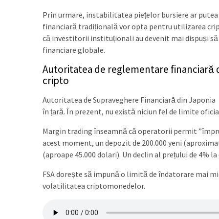
Prin urmare, instabilitatea piețelor bursiere ar putea 
financiară tradițională vor opta pentru utilizarea crip
că investitorii instituționali au devenit mai dispuși 
financiare globale.
Autoritatea de reglementare financiară 
cripto
Autoritatea de Supraveghere Financiară din Japonia 
în țară. În prezent, nu există niciun fel de limite ofic
Margin trading înseamnă că operatorii permit ”împru
acest moment, un depozit de 200.000 yeni (aproximativ
(aproape 45.000 dolari). Un declin al prețului de 4% 
FSA dorește să impună o limită de îndatorare mai mică,
volatilitatea criptomonedelor.