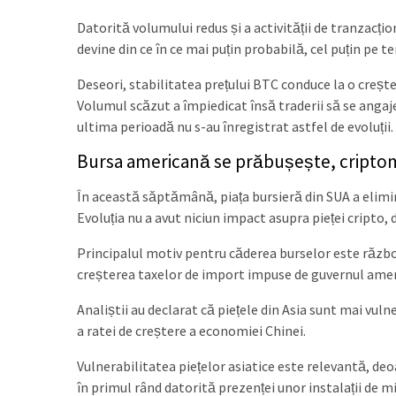
Datorită volumului redus și a activității de tranzacți
devine din ce în ce mai puțin probabilă, cel puțin pe t
Deseori, stabilitatea prețului BTC conduce la o creșt
Volumul scăzut a împiedicat însă traderii să se angaje
ultima perioadă nu s-au înregistrat astfel de evoluții.
Bursa americană se prăbușește, cript
În această săptămână, piața bursieră din SUA a elimin
Evoluția nu a avut niciun impact asupra pieței cripto, 
Principalul motiv pentru căderea burselor este război
creșterea taxelor de import impuse de guvernul amer
Analiștii au declarat că piețele din Asia sunt mai vul
a ratei de creștere a economiei Chinei.
Vulnerabilitatea piețelor asiatice este relevantă, deoa
în primul rând datorită prezenței unor instalații de m