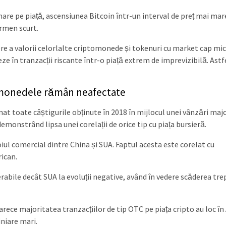
onare pe piață, ascensiunea Bitcoin într-un interval de preț mai mar
ermen scurt.
ere a valorii celorlalte criptomonede și tokenuri cu market cap mic
ze în tranzacții riscante într-o piață extrem de imprevizibilă. Astfe
omonedele rămân neafectate
at toate câștigurile obținute în 2018 în mijlocul unei vânzări majo
demonstrând lipsa unei corelații de orice tip cu piața bursieră.
ul comercial dintre China și SUA. Faptul acesta este corelat cu
ican.
nerabile decât SUA la evoluții negative, având în vedere scăderea tr
rece majoritatea tranzacțiilor de tip OTC pe piața cripto au loc în 
iniare mari.