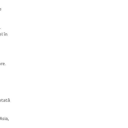
e
.
l în
re.
eptată
Asia,