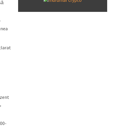
să
r
unea
clarat
ezent
,
800-