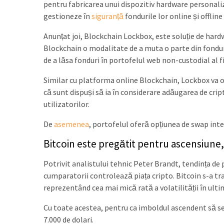
pentru fabricarea unui dispozitiv hardware personali
gestioneze în
siguranță
fondurile lor online și offlin
Anunțat joi, Blockchain Lockbox, este soluție de hardw
Blockchain o modalitate de a muta o parte din fonduril
de a lăsa fonduri în portofelul web non-custodial al f
Similar cu platforma online Blockchain, Lockbox va o
că sunt dispuși să ia în considerare adăugarea de cr
utilizatorilor.
De
asemenea
, portofelul oferă opțiunea de swap inte
Bitcoin este pregătit pentru ascensiune,
Potrivit analistului tehnic Peter Brandt, tendința de
cumparatorii controlează piața cripto. Bitcoin s-a tr
reprezentând cea mai mică rată a volatilității în ultim
Cu toate acestea, pentru ca imboldul ascendent să se 
7.000 de dolari.