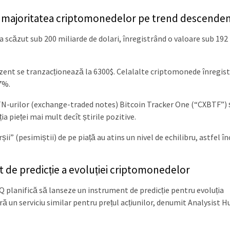
 cu majoritatea criptomonedelor pe trend descende
 a scăzut sub 200 miliarde de dolari, înregistrând o valoare sub 192
n prezent se tranzacționează la 6300$. Celalalte criptomonede înregis
7%.
TN-urilor (exchange-traded notes) Bitcoin Tracker One (“CXBTF”) 
a pieței mai mult decît știrile pozitive.
șii” (pesimiștii) de pe piață au atins un nivel de echilibru, astfel în
 de predicție a evoluției criptomonedelor
Q planifică să lanseze un instrument de predicție pentru evoluția
 un serviciu similar pentru prețul acțiunilor, denumit Analysist H