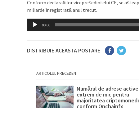
Conform declarațiilor vicepreședintelui CE, se așteap
miliarde înregistrată anul trecut.
Player
00:00
audio
DISTRIBUIE ACEASTA POSTARE
ARTICOLUL PRECEDENT
Numărul de adrese active
extrem de mic pentru
majoritatea criptomonede
conform Onchainfx