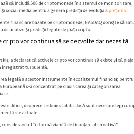
ă să includă 500 de criptomonede în sistemul de monitorizare.
 și social media pentru a genera predicții de evoluția a
prețurilor
.
umente financiare bazate pe criptomonede, NASDAQ dorește să sati
a de analize și predicții legate de piața cripto.
 cripto vor continua să se dezvolte dar necesită
s, a declarat că activele cripto vor continua să existe și că piața
 înregistrat turbulență.
ea legală a acestor instrumente în ecosistemul financiar, pentru
nea Europeană s-a concentrat pe clasificarea și categorizarea
iate.
ste dificil, deoarece trebuie stabilit dacă sunt necesare legi com
ementările actuale.
onsiderându-l ”o formă viabilă de finanțare alternativă”.