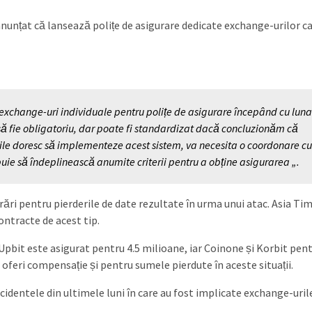
nunțat că lansează polițe de asigurare dedicate exchange-urilor ca
exchange-uri individuale pentru polițe de asigurare începând cu luna
 să fie obligatoriu, dar poate fi standardizat dacă concluzionăm că
ile doresc să implementeze acest sistem, va necesita o coordonare cu
buie să îndeplinească anumite criterii pentru a obține asigurarea „.
rări pentru pierderile de date rezultate în urma unui atac. Asia Ti
ntracte de acest tip.
Upbit este asigurat pentru 4.5 milioane, iar Coinone și Korbit pent
r oferi compensație și pentru sumele pierdute în aceste situații.
cidentele din ultimele luni în care au fost implicate exchange-uril