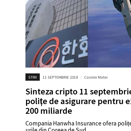
STIRI
11 SEPTEMBRIE 2018
/
Cosmin Matei
Sinteza cripto 11 septembri
polițe de asigurare pentru e
200 miliarde
Compania Hanwha Insurance ofera polițe
urile din Coreea de Sud