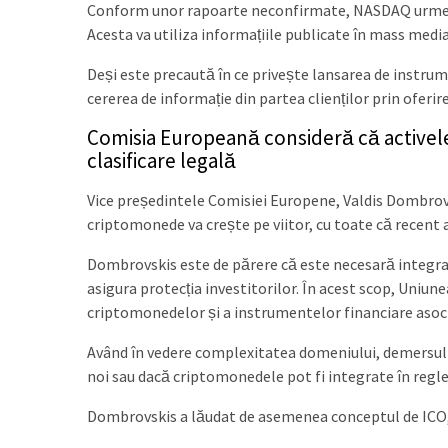
Conform unor rapoarte neconfirmate, NASDAQ urmeaz
Acesta va utiliza informațiile publicate în mass media
Deși este precaută în ce privește lansarea de instr
cererea de informație din partea clienților prin oferire
Comisia Europeană consideră că activele
clasificare legală
Vice președintele Comisiei Europene, Valdis Dombrovski
criptomonede va crește pe viitor, cu toate că recent a
Dombrovskis este de părere că este necesară integrar
asigura protecția investitorilor. În acest scop, Uniu
criptomonedelor și a instrumentelor financiare asoc
Având în vedere complexitatea domeniului, demersul e
noi sau dacă criptomonedele pot fi integrate în regl
Dombrovskis a lăudat de asemenea conceptul de ICO, c