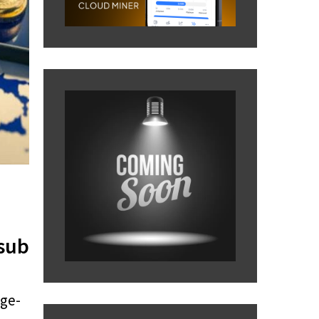
 sub
nge-