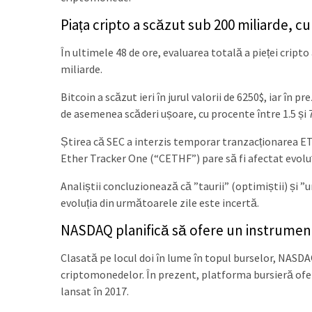
Piața cripto a scăzut sub 200 miliarde,
În ultimele 48 de ore, evaluarea totală a pieței cripto
miliarde.
Bitcoin a scăzut ieri în jurul valorii de 6250$, iar î
de asemenea scăderi ușoare, cu procente între 1.5 și 
Știrea că SEC a interzis temporar tranzacționarea E
Ether Tracker One (“CETHF”) pare să fi afectat evoluți
Analiștii concluzionează că ”taurii” (optimiștii) și ”ur
evoluția din următoarele zile este incertă.
NASDAQ planifică să ofere un instrument
Clasată pe locul doi în lume în topul burselor, NASDA
criptomonedelor. În prezent, platforma bursieră oferă
lansat în 2017.