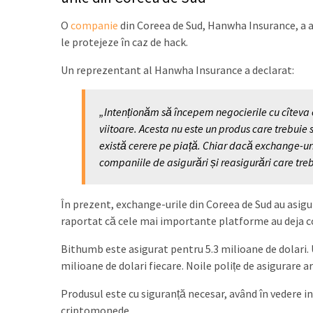
O
companie
din Coreea de Sud, Hanwha Insurance, a a
le protejeze în caz de hack.
Un reprezentant al Hanwha Insurance a declarat:
„Intenționăm să începem negocierile cu cîteva 
viitoare. Acesta nu este un produs care trebuie
există cerere pe piață. Chiar dacă exchange-ur
companiile de asigurări și reasigurări care tre
În prezent, exchange-urile din Coreea de Sud au asigu
raportat că cele mai importante platforme au deja co
Bithumb este asigurat pentru 5.3 milioane de dolari. 
milioane de dolari fiecare. Noile polițe de asigurare a
Produsul este cu siguranță necesar, având în vedere in
criptomonede.