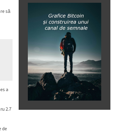
re să
mes a
ru 2.7
e de