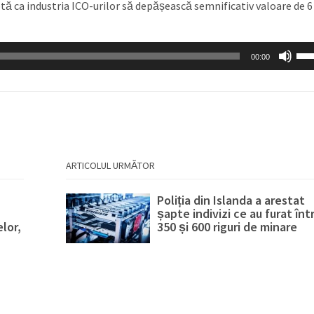
tă ca industria ICO-urilor să depășească semnificativ valoare de 6
Fol
00:00
tas
săg
sus
pen
a
măr
ARTICOLUL URMĂTOR
sau
mic
Poliția din Islanda a arestat
vol
șapte indivizi ce au furat înt
lor,
350 și 600 riguri de minare