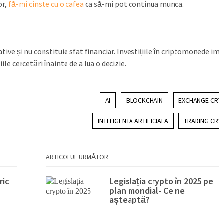
or,
fă-mi cinste cu o cafea
ca să-mi pot continua munca.
tive și nu constituie sfat financiar. Investițiile în criptomonede i
ile cercetări înainte de a lua o decizie.
AI
BLOCKCHAIN
EXCHANGE CR
INTELIGENTA ARTIFICIALA
TRADING C
ARTICOLUL URMĂTOR
ric
Legislația crypto în 2025 pe
plan mondial- Ce ne
așteaptă?