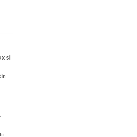
x si
din
-
ii