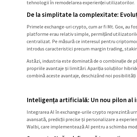
tehnologii în remodelarea experienței utilizatorilor.
De la simplitate la complexitate: Evolu
Primele exchange-uri crypto, cum ar fi Mt. Gox, au fos
platforme erau relativ simple, permițând utilizatori
centralizat. Pe măsură ce interesul pentru criptomon
introdus caracteristici precum margin trading, stakin
Astăzi, industria este dominată de o combinație de p
propriile avantaje și limitări. Apariția soluțiilor hi
combină aceste avantaje, deschizând noi posibilități 
Inteligența artificială: Un nou pilon al 
Integrarea AI în exchange-urile crypto reprezintă urmă
avansată, predicții precise și personalizare a experie
Walbi, care implementează AI pentru a schimba modul 