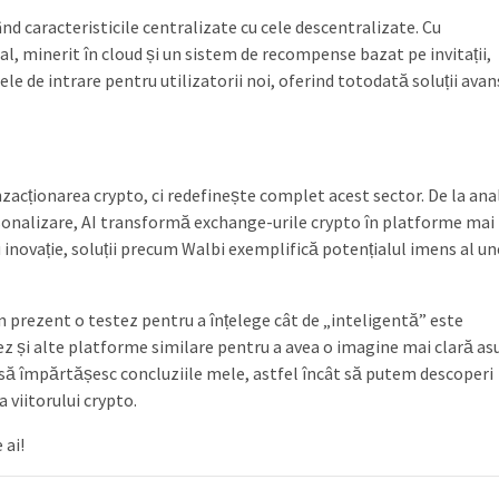
nd caracteristicile centralizate cu cele descentralizate. Cu
, minerit în cloud și un sistem de recompense bazat pe invitații,
 de intrare pentru utilizatorii noi, oferind totodată soluții ava
anzacționarea crypto, ci redefinește complet acest sector. De la ana
ersonalizare, AI transformă exchange-urile crypto în platforme mai
u inovație, soluții precum Walbi exemplifică potențialul imens al un
n prezent o testez pentru a înțelege cât de „inteligentă” este
lorez și alte platforme similare pentru a avea o imagine mai clară as
i să împărtășesc concluziile mele, astfel încât să putem descoperi
 viitorului crypto.
 ai!