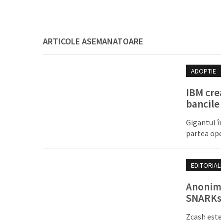
ARTICOLE ASEMANATOARE
ADOPTIE
IBM cre
bancile
Gigantul î
partea ope
EDITORIAL
Anonimi
SNARKs 
Zcash este