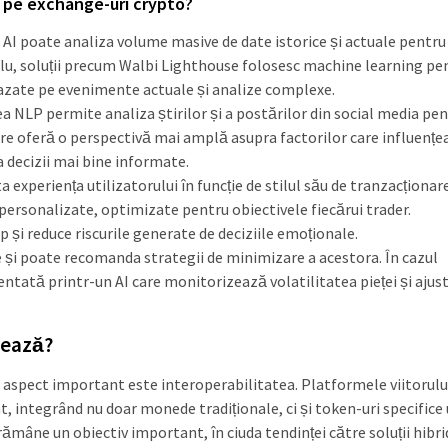
 pe exchange-uri crypto?
: AI poate analiza volume masive de date istorice și actuale pentru
mplu, soluții precum Walbi Lighthouse folosesc machine learning pe
bazate pe evenimente actuale și analize complexe.
ea NLP permite analiza știrilor și a postărilor din social media pen
re oferă o perspectivă mai amplă asupra factorilor care influențe
a decizii mai bine informate.
a experiența utilizatorului în funcție de stilul său de tranzacționar
personalizate, optimizate pentru obiectivele fiecărui trader.
și reduce riscurile generate de deciziile emoționale.
le și poate recomanda strategii de minimizare a acestora. În cazul
ntată printr-un AI care monitorizează volatilitatea pieței și ajus
mează?
lt aspect important este interoperabilitatea. Platformele viitorulu
t, integrând nu doar monede tradiționale, ci și token-uri specifice
rămâne un obiectiv important, în ciuda tendinței către soluții hibri