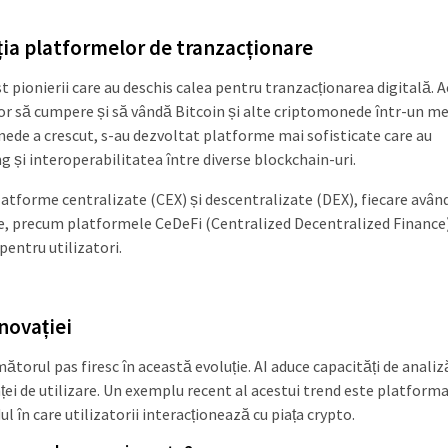
ția platformelor de tranzacționare
t pionierii care au deschis calea pentru tranzacționarea digitală. 
lor să cumpere și să vândă Bitcoin și alte criptomonede într-un m
ede a crescut, s-au dezvoltat platforme mai sofisticate care au
g și interoperabilitatea între diverse blockchain-uri.
latforme centralizate (CEX) și descentralizate (DEX), fiecare avân
bride, precum platformele CeDeFi (Centralized Decentralized Finance
pentru utilizatori.
inovației
torul pas firesc în această evoluție. AI aduce capacități de analiz
nței de utilizare. Un exemplu recent al acestui trend este platform
în care utilizatorii interacționează cu piața crypto.