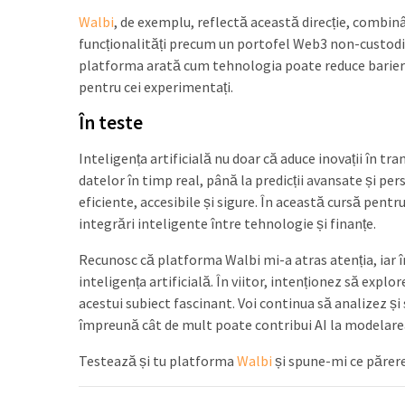
Walbi
, de exemplu, reflectă această direcție, combinâ
funcționalități precum un portofel Web3 non-custodial
platforma arată cum tehnologia poate reduce barierele
pentru cei experimentați.
În teste
Inteligența artificială nu doar că aduce inovații în tr
datelor în timp real, până la predicții avansate și p
eficiente, accesibile și sigure. În această cursă pentr
integrări inteligente între tehnologie și finanțe.
Recunosc că platforma Walbi mi-a atras atenția, iar î
inteligența artificială. În viitor, intenționez să exp
acestui subiect fascinant. Voi continua să analizez ș
împreună cât de mult poate contribui AI la modelarea
Testează și tu platforma
Walbi
și spune-mi ce părere