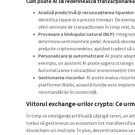
Cum poate AI să redefinească tranzacționarea
Analiză predictivă și recunoașterea tiparelor
identifica tipare și a prezice trenduri. De exe
oferi semnale de tranzacționare în timp real, 
Procesare a limbajului natural (NLP)
: Integrar
determina sentimentele pieței. Această aborda
prețurile criptomonedelor, ajutând traderii să i
Personalizare și automatizare
: AI poate adapt
exemplu, un asistent AI poate sugera strategii 
Automatizarea tranzacțiilor economisește timp 
Gestionarea riscurilor
: AI poate evalua riscuri
platformei Walbi, această funcție este impleme
recomandările în consecință.
Viitorul exchange-urilor crypto: Ce ur
În timp ce inteligența artificială câștigă teren, un a
trebui să gestioneze un ecosistem tot mai diversifica
blockchain-uri multiple. În plus, descentralizarea va 