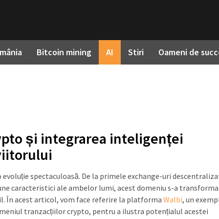
omânia
Bitcoin mining
AI
Stiri
Oameni de succ
pto și integrarea inteligenței
viitorului
o evoluție spectaculoasă. De la primele exchange-uri descentraliza
 bune caracteristici ale ambelor lumi, acest domeniu s-a transforma
l. În acest articol, vom face referire la platforma
Walbi
, un exemp
domeniul tranzacțiilor crypto, pentru a ilustra potențialul acestei