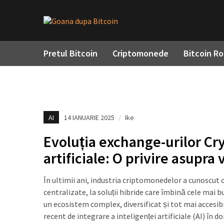
Pretul Bitcoin
Criptomonede
Bitcoin R
AI
14 IANUARIE 2025
/
Ike
Evoluția exchange-urilor Cry
artificiale: O privire asupra 
În ultimii ani, industria criptomonedelor a cunoscut 
centralizate, la soluții hibride care îmbină cele mai
un ecosistem complex, diversificat și tot mai accesibi
recent de integrare a inteligenței artificiale (AI) în 