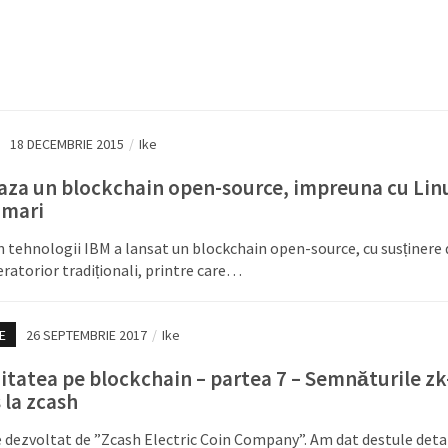
18 DECEMBRIE 2015
/
Ike
aza un blockchain open-source, impreuna cu Linu
 mari
n tehnologii IBM a lansat un blockchain open-source, cu susținere 
ratorior tradiționali, printre care…
E
26 SEPTEMBRIE 2017
/
Ike
tatea pe blockchain – partea 7 – Semnăturile zk
la zcash
 dezvoltat de ”Zcash Electric Coin Company”. Am dat destule detal