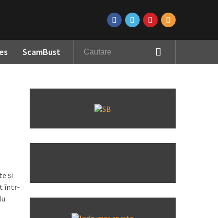
es
ScamBust
te și
t într-
lu