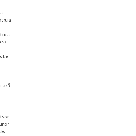
 a
ntru a
tru a
ază
e. De
tează
i vor
 unor
de.