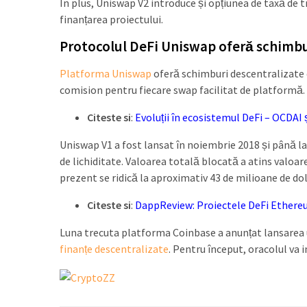
În plus, Uniswap V2 introduce și opțiunea de taxă de tr
finanțarea proiectului.
Protocolul DeFi Uniswap oferă schimbu
Platforma Uniswap
oferă schimburi descentralizate d
comision pentru fiecare swap facilitat de platformă.
Citeste si
:
Evoluții în ecosistemul DeFi – OCDAI
Uniswap V1 a fost lansat în noiembrie 2018 și până la 
de lichiditate. Valoarea totală blocată a atins valoar
prezent se ridică la aproximativ 43 de milioane de dol
Citeste si
:
DappReview: Proiectele DeFi Ethere
Luna trecuta platforma Coinbase a anunțat lansarea u
finanțe descentralizate
. Pentru început, oracolul va 