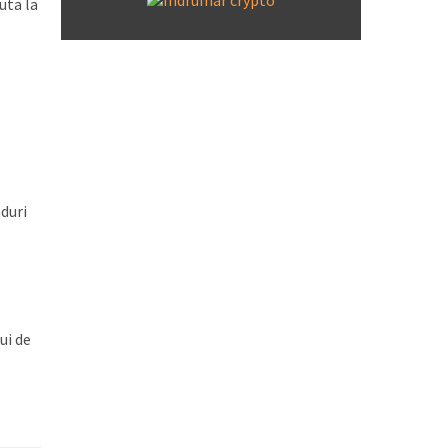
uta la
nduri
ui de