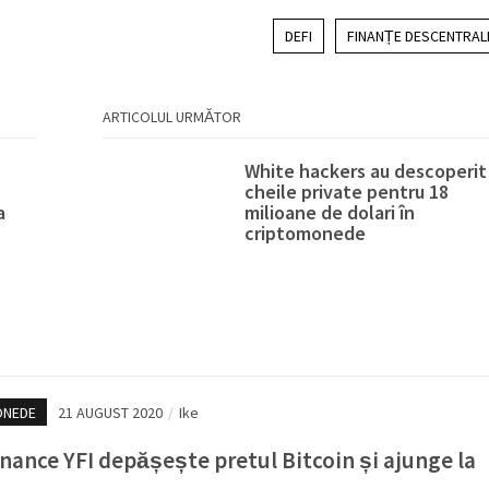
DEFI
FINANȚE DESCENTRAL
ARTICOLUL URMĂTOR
White hackers au descoperit
cheile private pentru 18
a
milioane de dolari în
criptomonede
ONEDE
21 AUGUST 2020
/
Ike
inance YFI depășește pretul Bitcoin și ajunge la