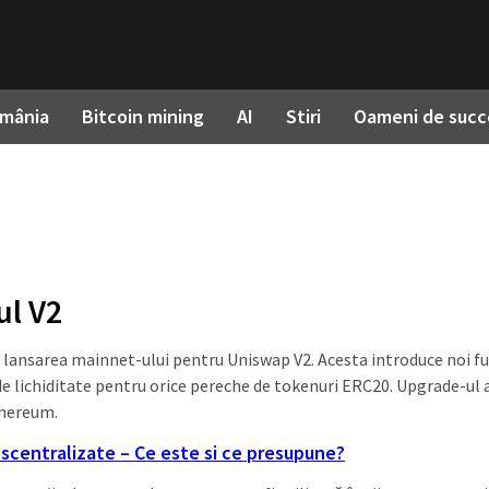
omânia
Bitcoin mining
AI
Stiri
Oameni de succ
ul V2
lansarea mainnet-ului pentru Uniswap V2. Acesta introduce noi fu
de lichiditate pentru orice pereche de tokenuri ERC20. Upgrade-ul 
thereum.
scentralizate – Ce este si ce presupune?