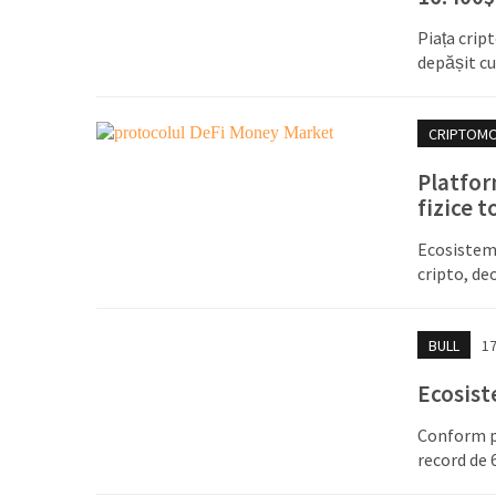
Piața cript
depășit cu
CRIPTOM
Platfor
fizice 
Ecosistemu
cripto, de
BULL
1
Ecosist
Conform pl
record de 