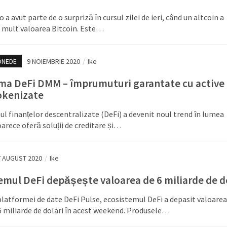
o a avut parte de o surpriză în cursul zilei de ieri, când un altcoin a
 mult valoarea Bitcoin. Este…
ONEDE
9 NOIEMBRIE 2020
/
Ike
ma DeFi DMM – împrumuturi garantate cu active
tokenizate
l finanțelor descentralizate (DeFi) a devenit noul trend în lumea
oarece oferă soluții de creditare și…
7 AUGUST 2020
/
Ike
emul DeFi depășește valoarea de 6 miliarde de d
atformei de date DeFi Pulse, ecosistemul DeFi a depasit valoarea
6 miliarde de dolari în acest weekend. Produsele…