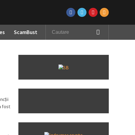
es
ScamBust
ncții
a fost