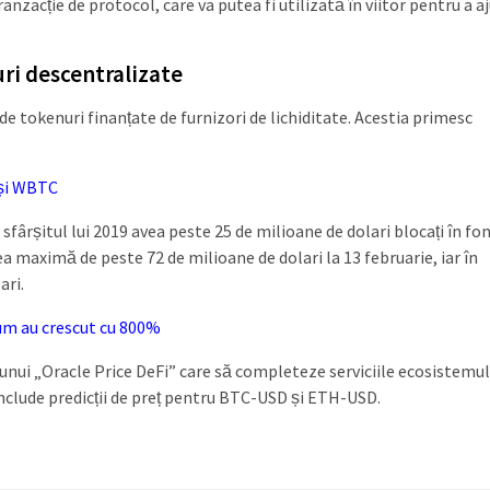
anzacție de protocol, care va putea fi utilizată în viitor pentru a aj
ri descentralizate
e tokenuri finanțate de furnizori de lichiditate. Acestia primesc
 și WBTC
sfârșitul lui 2019 avea peste 25 de milioane de dolari blocați în fo
ea maximă de peste 72 de milioane de dolari la 13 februarie, iar în
ari.
um au crescut cu 800%
nui „Oracle Price DeFi” care să completeze serviciile ecosistemul
include predicții de preț pentru BTC-USD și ETH-USD.