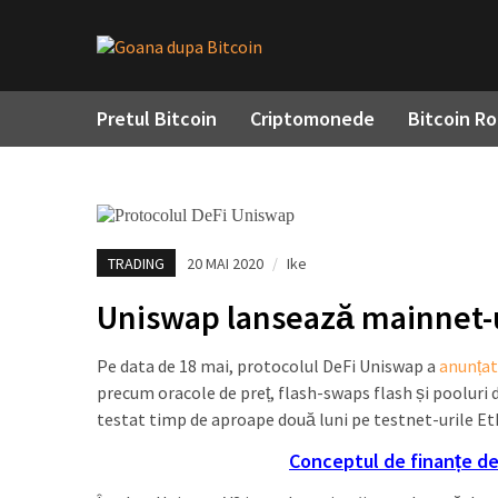
Pretul Bitcoin
Criptomonede
Bitcoin R
TRADING
20 MAI 2020
/
Ike
Uniswap lansează mainnet-
Pe data de 18 mai, protocolul DeFi Uniswap a
anunțat
precum oracole de preț, flash-swaps flash și pooluri 
testat timp de aproape două luni pe testnet-urile E
Conceptul de finanțe de