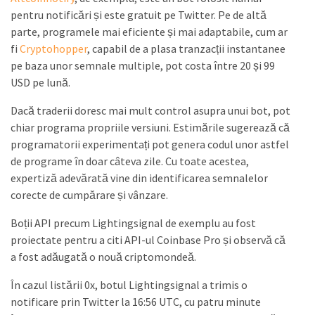
pentru notificări și este gratuit pe Twitter. Pe de altă
parte, programele mai eficiente și mai adaptabile, cum ar
fi
Cryptohopper
, capabil de a plasa tranzacții instantanee
pe baza unor semnale multiple, pot costa între 20 și 99
USD pe lună.
Dacă traderii doresc mai mult control asupra unui bot, pot
chiar programa propriile versiuni. Estimările sugerează că
programatorii experimentați pot genera codul unor astfel
de programe în doar câteva zile. Cu toate acestea,
expertiză adevărată vine din identificarea semnalelor
corecte de cumpărare și vânzare.
Boții API precum Lightingsignal de exemplu au fost
proiectate pentru a citi API-ul Coinbase Pro și observă că
a fost adăugată o nouă criptomondeă.
În cazul listării 0x, botul Lightingsignal a trimis o
notificare prin Twitter la 16:56 UTC, cu patru minute