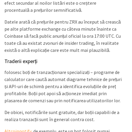
efect secundar al noilor listări este o creștere
procentuală a prețurilor semnificativă.
Datele arată că prețurile pentru ZRX au început să crească
pe alte platforme exchange cu câteva minute înainte ca
Coinbase să facă public anunțul oficial la ora 17:00 UTC. Cu
toate că au existat zvonuri de insider trading, în realitate
există o altă explicație care este mult mai plauzibilă.
Traderii experți
folosesc boți de tranzacționare specializați – programe de
calculator care caută automat diagrame tehnice de prețuri
și API-uri de schimb pentru a identifica evoluțiile de preț
profitabile. Boții pot apoi să acționeze imediat prin
plasarea de comenzi sau prin notificarea utilizatorilor lor.
De obicei, notificările sunt gratuite, dar boții capabili de a
realiza tranzacții sunt în general contra cost.
Altcoinnotify
, de exemplu, este un bot folosit numai