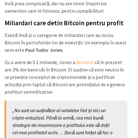
încă prea complicată, dar nu are nimic împotriva
oamenilor care le folosesc pentru cumpărături.
Miliardari care detin Bitcoin pentru profit
Există însă și o categorie de miliardari care au inclus
Bitcoin în portofoliile lor de investiții. Un exemplu în acest
sens este
Paul Tudor Jones
.
Cu o avere de 5.1 miliarde, Jones a
declarat
că în prezent
are 2% din banii săi în Bitcoin. El susține că este neutru în
ce privește conceptul de criptomonede și a justificat
achiziția prin faptul că Bitcoin are potențialul de a genera
profituri semnificative.
„Nu sunt un susținător al valutelor fiat și nici un
cripto-entuziast. Până la urmă, cea mai bună
strategie de maximizare a profitului este să deții
cel mai profitabil activ … Dacă sunt forțat să fac o