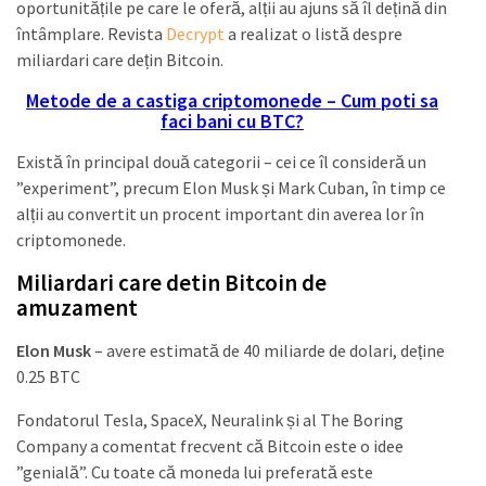
oportunitățile pe care le oferă, alții au ajuns să îl dețină din
întâmplare. Revista
Decrypt
a realizat o listă despre
miliardari care dețin Bitcoin.
Metode de a castiga criptomonede – Cum poti sa
faci bani cu BTC?
Există în principal două categorii – cei ce îl consideră un
”experiment”, precum Elon Musk și Mark Cuban, în timp ce
alții au convertit un procent important din averea lor în
criptomonede.
Miliardari care detin Bitcoin de
amuzament
Elon Musk
– avere estimată de 40 miliarde de dolari, deține
0.25 BTC
Fondatorul Tesla, SpaceX, Neuralink și al The Boring
Company a comentat frecvent că Bitcoin este o idee
”genială”. Cu toate că moneda lui preferată este