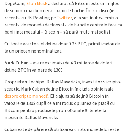
DogeCoin,
Elon Musk
a declarat că Bitcoin este un mijloc
de schimb mai bun decât banii de hârtie. Într-o discuție
recentă cu JK Rowling pe
Twitter
, el a susținut că emisia
recentă de monedă declansată de băncile centrale face ca
banii internetului – Bitcoin – să pară mult mai solizi.
Cu toate acestea, el deține doar 0.25 BTC, primiți cadou de
la un prieten nenominalizat.
Mark Cuban
– avere estimată de 4.3 miliarde de dolari,
deține BTC în valoare de 130$
Proprietarul echipei Dallas Mavericks, investitor și cripto-
sceptic, Mark Cuban deține Bitcoin în ciuda opiniei sale
despre criptomonedă
. El a ajuns să dețină Bitcoin în
valoare de 130$ după ce a introdus opțiunea de plată cu
Bitcoin pentru produsele promoționale și bilete la
meciurile Dallas Mavericks.
Cuban este de părere că utilizarea criptomonedelor este