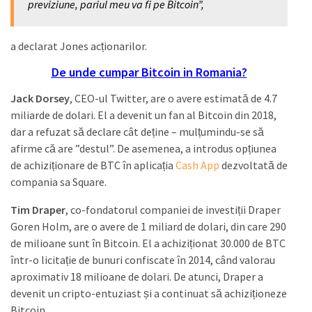
previziune, pariul meu va fi pe Bitcoin”,
a declarat Jones acționarilor.
De unde cumpar Bitcoin in Romania
?
Jack Dorsey
, CEO-ul Twitter, are o avere estimată de 4.7
miliarde de dolari. El a devenit un fan al Bitcoin din 2018,
dar a refuzat să declare cât deține – mulțumindu-se să
afirme că are ”destul”. De asemenea, a introdus opțiunea
de achiziționare de BTC în aplicația
Cash App
dezvoltată de
compania sa Square.
Tim Draper
, co-fondatorul companiei de investiții Draper
Goren Holm, are o avere de 1 miliard de dolari, din care 290
de milioane sunt în Bitcoin. El a achiziționat 30.000 de BTC
într-o licitație de bunuri confiscate în 2014, când valorau
aproximativ 18 milioane de dolari. De atunci, Draper a
devenit un cripto-entuziast și a continuat să achiziționeze
Bitcoin.