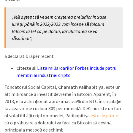
„Mă aștept să vedem creșterea prețurilor în șase
luni și până în 2022/2023 vom începe să folosim
Bitcoin la fel ca pe dolari, iar utilizarea se va
răspândi”,
a declarat Draper recent.
Citeste si
:
Lista miliardarilor Forbes include patru
membri ai industriei cripto
Fondatorul Social Capital,
Chamath Palihapitiya
, este un
alt milirdar ce a investit devreme în Bitcoin. Aparent, în
2013, el a achiziționat aproximativ 5% din BTC în circulație
la acea vreme cu doar 80$ per monedă. Deși nu este un fan
al volatilității criptomonedei, Palihapitiya
este de părere
că o prăbușire a dolarului va face ca Bitcoin să devină
principala metodă de schimb.