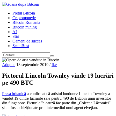
Pretul Bitcoin
Criptomonede
Bitcoin România
Bitcoin mining
AI
Stiri
Oameni de succes
ScamBust
Adoptie
13 septembrie 2019
/
Ike
Pictorul Lincoln Townley vinde 19 lucrări
pe 490 BTC
Presa britanică
a confirmat că artistul londonez Lincoln Townley a
vândut 19 dintre lucrările sale pentru 490 de Bitcoin unui investitor
din Singapore. Picturile în cauză fac parte din „Colecția Lăcomiei”
și au fost achiziționate prin intermediul unui agent elvețian.