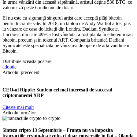
În urma vânzării din această săptămână, artistul deține 530 BTC, ce
valoarează peste 6 milioane de dolari.
El nu este cu siguranță singurul artist care acceptă plăți bitcoin
pentru lucrările sale. În 2018, un tablou de Andy Warhol a fost pus
la vânzare de casa de licitații din Londra, Dadiani Syndicate.
Lucrarea, din care 49% a fost vândută, a fost plătită în ethereum sau
bitcoin, precum și în tokenul ART. Compania britanică Dadiani
Syndicate este specializată pe vânzarea de opere de arta vandute in
Bitcoin.
Distribuie aceasta postare
adoptie
Articolul precedent
CEO-ul Ripple: Suntem cei mai interesați de succesul
criptomonedei XRP
Citeste mai mult
Articolul următor
Sinteza cripto 13 Septembrie – Franța nu va impozita
tranzacțiile crypto-to-crypto, ci doar conversiile în fiat – Olanda