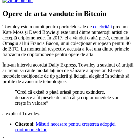
Opere de arta vandute in Bitcoin
Townley este renumit pentru portretele sale de
celebrități
precum
Kate Moss și David Bowie și este unul dintre numeroșii artiști ce
acceptă criptomonede. În 2017, el a vândut o altă piesă, denumita
Omagiu al lui Francis Bacon, unui colecționar european pentru 40
de BTC. La momentul respectiv, aceasta a fost una dintre primele
tranzacții de criptomonede pentru opere de artă.
Într-un interviu acordat Daily Express, Townley a susținut că artiștii
ar trebui să caute modalități noi de vânzare a operelor. El evită
metodele tradiționale de tip galerii și licitații, alegând în schimb să
profite de avansurile tehnologice.
”Cred că există o piață uriașă pentru extindere,
deoarece atât piesele de artă cât și criptomonedele vor
crește în valoare”
a explicat Townley.
Citeste si
:
Măsuri necesare pentru creșterea adopției
criptomonedelor