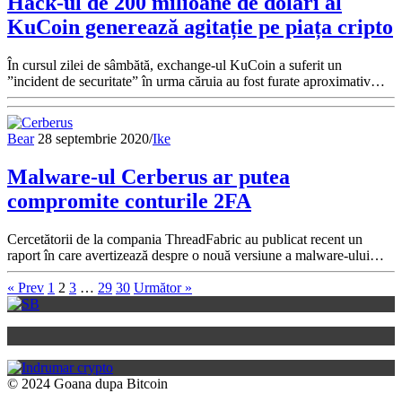
Hack-ul de 200 milioane de dolari al
KuCoin generează agitație pe piața cripto
În cursul zilei de sâmbătă, exchange-ul KuCoin a suferit un
”incident de securitate” în urma căruia au fost furate aproximativ…
Bear
28 septembrie 2020
/
Ike
Malware-ul Cerberus ar putea
compromite conturile 2FA
Cercetătorii de la compania ThreadFabric au publicat recent un
raport în care avertizează despre o nouă versiune a malware-ului…
« Prev
1
2
3
…
29
30
Următor »
© 2024 Goana dupa Bitcoin