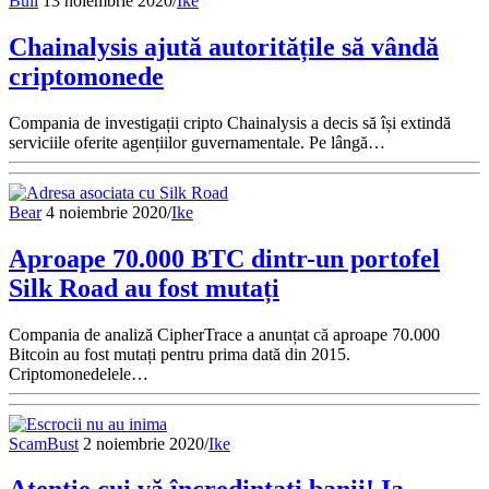
Bull
13 noiembrie 2020
/
Ike
Chainalysis ajută autoritățile să vândă
criptomonede
Compania de investigații cripto Chainalysis a decis să își extindă
serviciile oferite agențiilor guvernamentale. Pe lângă…
Bear
4 noiembrie 2020
/
Ike
Aproape 70.000 BTC dintr-un portofel
Silk Road au fost mutați
Compania de analiză CipherTrace a anunțat că aproape 70.000
Bitcoin au fost mutați pentru prima dată din 2015.
Criptomonedelele…
ScamBust
2 noiembrie 2020
/
Ike