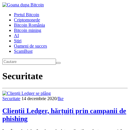
Pretul Bitcoin
Criptomonede
Bitcoin România
Bitcoin mining
AI
Stiri
Oameni de succes
ScamBust
Securitate
Securitate
14 decembrie 2020
/
Ike
Clienții Ledger, hărțuiți prin campanii de
phishing