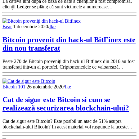
La câteva luni după ce baza de date a clienților a fost compromisă,
clienții Ledger se plâng că sunt victimele a numeroase…
Bear
1 decembrie 2020
/
Ike
Bitcoin provenit din hack-ul BitFinex este
din nou transferat
Peste 270 de Bitcoin proveniți din hack-ul Bitfinex din 2016 au fost
transferați într-un al portofel. Criptomonedele ce valoarează…
Bitcoin 101
26 noiembrie 2020
/
Ike
Cat de sigur este Bitcoin si cum se
realizează securizarea blockchain-ului?
Cat de sigur este Bitcoin? Este posibil un atac de 51% asupra
blockchain-ului Bitcoin? In acest material voi raspunde la aceste…