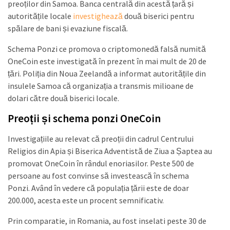
preoților din Samoa. Banca centrală din acestă țară și
autoritățile locale
investighează
două biserici pentru
spălare de bani și evaziune fiscală.
Schema Ponzi ce promova o criptomonedă falsă numită
OneCoin este investigată în prezent în mai mult de 20 de
țări. Poliția din Noua Zeelandă a informat autoritățile din
insulele Samoa că organizația a transmis milioane de
dolari către două biserici locale.
Preoții și schema ponzi OneCoin
Investigațiile au relevat că preoții din cadrul Centrului
Religios din Apia și Biserica Adventistă de Ziua a Șaptea au
promovat OneCoin în rândul enoriasilor. Peste 500 de
persoane au fost convinse să investească în schema
Ponzi. Având în vedere că populația țării este de doar
200.000, acesta este un procent semnificativ.
Prin comparatie, in Romania, au fost inselati peste 30 de