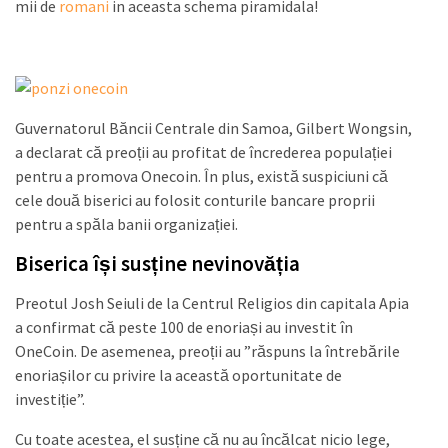
mii de
romani
in aceasta schema piramidala!
Guvernatorul Băncii Centrale din Samoa, Gilbert Wongsin,
a declarat că preoții au profitat de încrederea populației
pentru a promova Onecoin. În plus, există suspiciuni că
cele două biserici au folosit conturile bancare proprii
pentru a spăla banii organizației.
Biserica își susține nevinovăția
Preotul Josh Seiuli de la Centrul Religios din capitala Apia
a confirmat că peste 100 de enoriași au investit în
OneCoin. De asemenea, preoții au ”răspuns la întrebările
enoriașilor cu privire la această oportunitate de
investiție”.
Cu toate acestea, el susține că nu au încălcat nicio lege,