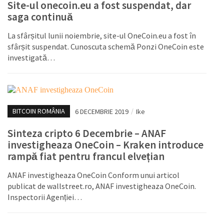
Site-ul onecoin.eu a fost suspendat, dar
saga continuă
La sfârșitul lunii noiembrie, site-ul OneCoin.eu a fost în
sfârșit suspendat. Cunoscuta schemă Ponzi OneCoin este
investigată…
BITCOIN ROMÂNIA
6 DECEMBRIE 2019
/
Ike
Sinteza cripto 6 Decembrie – ANAF
investigheaza OneCoin – Kraken introduce
rampă fiat pentru francul elvețian
ANAF investigheaza OneCoin Conform unui articol
publicat de wallstreet.ro, ANAF investigheaza OneCoin.
Inspectorii Agenției…