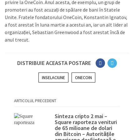
privire la OneCoin. Anul acesta, de exemplu, un grup de
promoteri au fost acuzați de spălare de bani în Statele
Unite. Fratele fondatorului OneCoin, Konstantin Ignatov,
a fost arestat în luna martie a acestui an, iar un alt lider al
organizației, Sebastian Greenwood a fost arestat încă de
anul trecut.
DISTRIBUIE ACEASTA POSTARE
INSELACIUNE
ONECOIN
ARTICOLUL PRECEDENT
Sinteza cripto 2 mai –
Square raporteza venituri
de 65 milioane de dolari
din Bitcoin – Autoritățile
americane desființează o