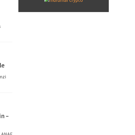
ă
le
nzi
in –
, ANAF