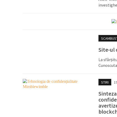
investigh
SCAMBUS
Site-ul
La sfârșit
Cunoscuta
STIRI
1
Sinteza
confide
avertiz
blockc