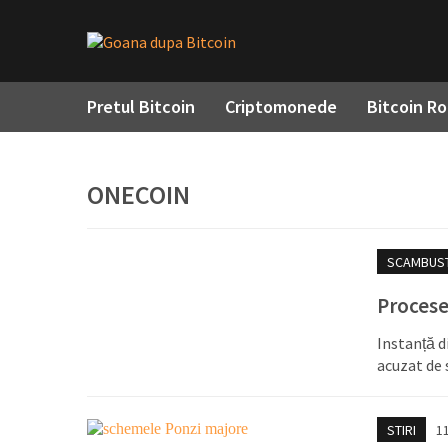
Pretul Bitcoin
Criptomonede
Bitcoin R
ONECOIN
SCAMBUS
Procese
Instanță d
acuzat de 
STIRI
1