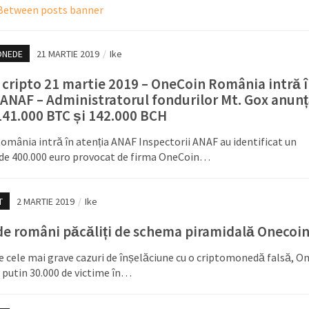
ONEDE
21 MARTIE 2019
/
Ike
 cripto 21 martie 2019 – OneCoin România intră 
 ANAF – Administratorul fondurilor Mt. Gox anunț
141.000 BTC și 142.000 BCH
mânia intră în atenția ANAF Inspectorii ANAF au identificat un
 de 400.000 euro provocat de firma OneCoin…
T
2 MARTIE 2019
/
Ike
de români păcăliți de schema piramidală Onecoi
e cele mai grave cazuri de înșelăciune cu o criptomonedă falsă, O
l putin 30.000 de victime în…