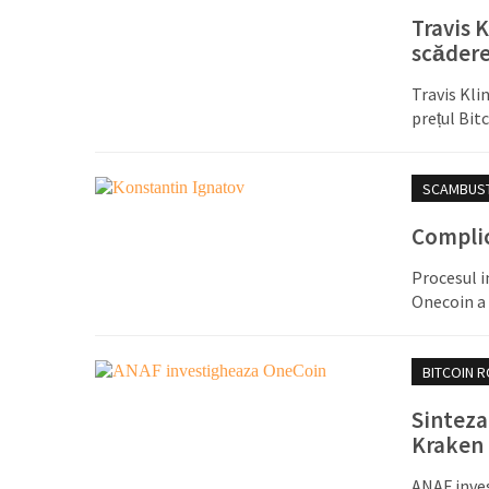
Travis 
scădere
Travis Klin
prețul Bit
SCAMBUS
Complic
Procesul i
Onecoin a 
BITCOIN 
Sinteza
Kraken 
ANAF inves