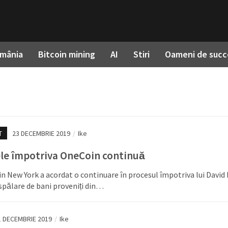
omânia
Bitcoin mining
AI
Stiri
Oameni de succ
T
23 DECEMBRIE 2019
/
Ike
le împotriva OneCoin continuă
in New York a acordat o continuare în procesul împotriva lui David 
spălare de bani proveniți din…
1 DECEMBRIE 2019
/
Ike