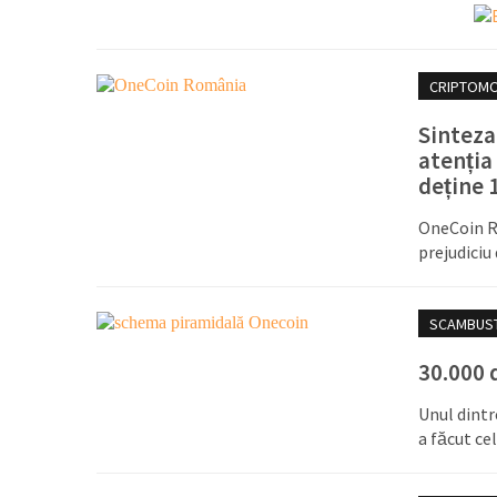
CRIPTOM
Sinteza
atenția
deține 
OneCoin Ro
prejudiciu
SCAMBUS
30.000 
Unul dintr
a făcut ce