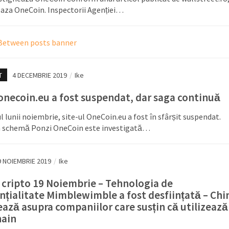
eaza OneCoin. Inspectorii Agenției…
T
4 DECEMBRIE 2019
/
Ike
 onecoin.eu a fost suspendat, dar saga continuă
ul lunii noiembrie, site-ul OneCoin.eu a fost în sfârșit suspendat.
 schemă Ponzi OneCoin este investigată…
9 NOIEMBRIE 2019
/
Ike
 cripto 19 Noiembrie – Tehnologia de
nțialitate Mimblewimble a fost desființată – Chi
ează asupra companiilor care susțin că utilizează
hain