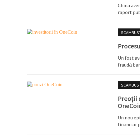
China aver
raport pub
SCAMBUS
Procesu
Un fost av
fraudă ban
SCAMBUS
Preoții
OneCoi
Un nou epi
financiar 