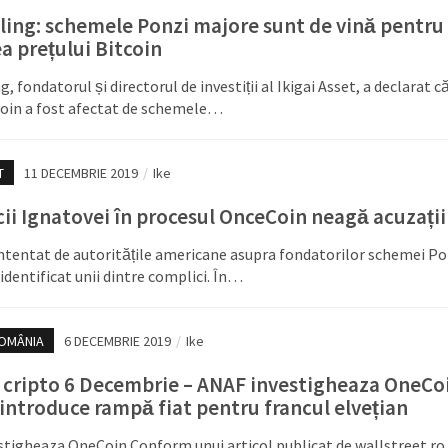
Kling: schemele Ponzi majore sunt de vină pentru
a prețului Bitcoin
g, fondatorul și directorul de investiții al Ikigai Asset, a declarat c
coin a fost afectat de schemele…
T
11 DECEMBRIE 2019
/
Ike
ii Ignatovei în procesul OnceCoin neagă acuzații
ntentat de autoritățile americane asupra fondatorilor schemei Po
identificat unii dintre complici. În…
ROMÂNIA
6 DECEMBRIE 2019
/
Ike
 cripto 6 Decembrie – ANAF investigheaza OneCo
introduce rampă fiat pentru francul elvețian
tigheaza OneCoin Conform unui articol publicat de wallstreet.ro