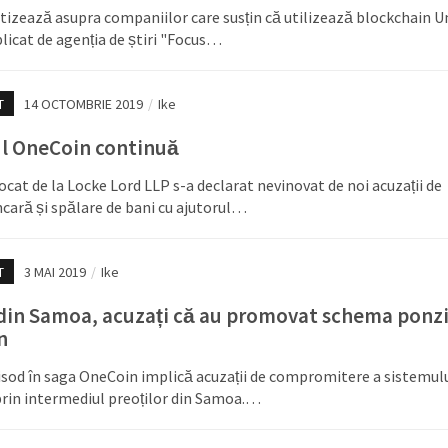
tizează asupra companiilor care susțin că utilizează blockchain U
licat de agenția de știri "Focus…
T
14 OCTOMBRIE 2019
/
Ike
l OneCoin continuă
ocat de la Locke Lord LLP s-a declarat nevinovat de noi acuzații de
cară și spălare de bani cu ajutorul…
T
3 MAI 2019
/
Ike
 din Samoa, acuzați că au promovat schema ponz
n
sod în saga OneCoin implică acuzații de compromitere a sistemul
prin intermediul preoților din Samoa.…