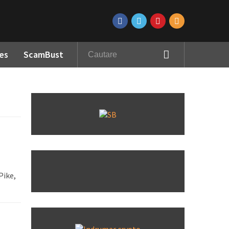
es
ScamBust
Pike,