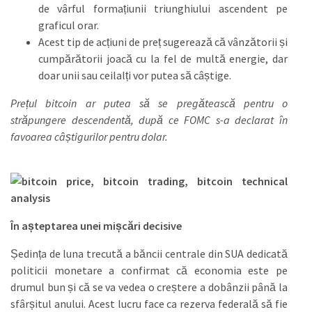
de vârful formațiunii triunghiului ascendent pe
graficul orar.
Acest tip de acțiuni de preț sugerează că vânzătorii și
cumpărătorii joacă cu la fel de multă energie, dar
doar unii sau ceilalți vor putea să câștige.
Prețul bitcoin ar putea să se pregătească pentru o
străpungere descendentă, după ce FOMC s-a declarat în
favoarea câștigurilor pentru dolar.
În așteptarea unei mișcări decisive
Ședința de luna trecută a băncii centrale din SUA dedicată
politicii monetare a confirmat că economia este pe
drumul bun și că se va vedea o creștere a dobânzii până la
sfârșitul anului. Acest lucru face ca rezerva federală să fie