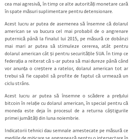
cea mai agresivă, în timp ce alte autorități monetare cară
în spate măsuri suplimentare pentru detensionare.
Acest lucru ar putea de asemenea să însemne că dolarul
american se va bucura cel mai probabil de o angrenare
puternică până la finalul lui 2015, pe măsură ce dobânzi
mai mari ar putea să stimuleze cererea, atât pentru
dolarul american cât și pentru securitățile SUA. În timp ce
federația a reiterat că s-ar putea să mai dureze până când
vor anunța o creștere a ratelor, dolarul american tot ar
trebui să fie capabil să profite de faptul că urmează un
ciclu strâns.
Acest lucru ar putea să însemne o scădere a prețului
bitcoin în relație cu dolarul american, în special pentru că
moneda este deja în procesul de a returna câștigurile
primei jumătăți din luna noiembrie.
Indicatorii tehnici dau semnale amestecate pe măsură ce
mediile de mișcare se angrenează pentru o intersectare în