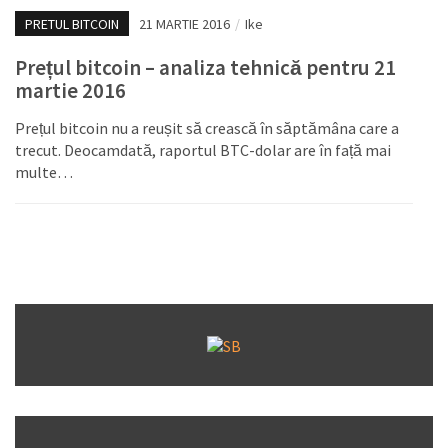
PRETUL BITCOIN
21 MARTIE 2016
/
Ike
Prețul bitcoin – analiza tehnică pentru 21
martie 2016
Prețul bitcoin nu a reușit să crească în săptămâna care a
trecut. Deocamdată, raportul BTC-dolar are în față mai
multe…