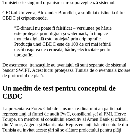
Tunisiei este singurul organism care supraveghează sistemul.
CEO-ul Universa, Alexander Borodich, a subliniat distincția între
CBDC și criptomonede.
”E-dinarul nu poate fi falsificat – versiunea pe hârtie
este protejată prin filigran și watermark, în timp ce
moneda digitală este protejată prin criptografie.
Producția unei CBDC este de 100 de ori mai ieftină
decât risipirea de cerneală, hârtie, electricitate pentru
tipografie. „
De asemenea, tranzacțiile au avantajul că sunt separate de sistemul
bancar SWIFT. Acest lucru protejează Tunisia de o eventuală izolare
de protocolul de plată.
Un mediu de test pentru conceptul de
CBDC
La prezentarea Forex Club de lansare a e-dinarului au participat
reprezentanți ai firmei de audit PwC, consilierul șef al FMI, Hervé
Tourpe, un membru al consiliului executiv al Amen Bank și oficiali
din Maroc, Algeria și Mauritania. Reprezentanții băncii centrale din
Tunisia au invitat aceste țări să se alăture proiectului pentru plăți