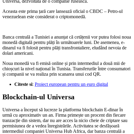
Universa, dezvoltată de o companie rusească.
Aceasta este prima țară care lansează oficial o CBDC – Petro-ul
venezuelean este considerat o criptomonedă.
Banca centrală a Tunisiei a anunțat că cetățenii vor putea folosi noua
monedă digitală pentru plăți în următoarele luni. De asemenea, e-
dinarul va fi folosit pentru plăți transfrontaliere, eludând nevoia de
dolari americani.
Noua monedă va fi emisă online și prin intermediul a două mii de
chioșcuri la nivel național în Tunisia. Transferurile între consumatori
și companii se va realiza prin scanarea unui cod QR.
Citeste si
:
Proiect european pentru un euro digital
Blockchain-ul Universa
Universa a început să lucreze la platforma blockchain E-dinar în
urmă cu aproximativ un an. Firma primește un procent din fiecare
tranzacție din sistem, dar nu are acces la nicio cheie de criptare sau
permisiunea de a vedea înregistrările. Activitatea se desfășoară
intermediul companiei Universa Hub Africa, dar banza centrală a