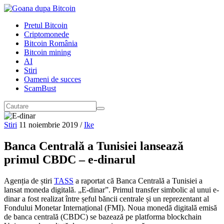
Pretul Bitcoin
Criptomonede
Bitcoin România
Bitcoin mining
AI
Stiri
Oameni de succes
ScamBust
Stiri
11 noiembrie 2019
/
Ike
Banca Centrală a Tunisiei lansează
primul CBDC – e-dinarul
Agenția de știri
TASS
a raportat că Banca Centrală a Tunisiei a
lansat moneda digitală. „E-dinar”. Primul transfer simbolic al unui e-
dinar a fost realizat între șeful băncii centrale și un reprezentant al
Fondului Monetar Internațional (FMI). Noua monedă digitală emisă
de banca centrală (CBDC) se bazează pe platforma blockchain