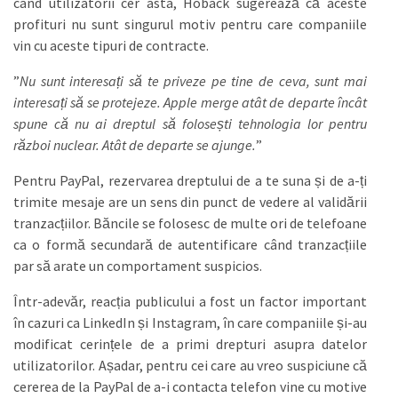
când utilizatorii cer asta, Hoback sugerează că aceste
profituri nu sunt singurul motiv pentru care companiile
vin cu aceste tipuri de contracte.
”
Nu sunt interesați să te priveze pe tine de ceva, sunt mai
interesați să se protejeze. Apple merge atât de departe încât
spune că nu ai dreptul să folosești tehnologia lor pentru
război nuclear. Atât de departe se ajunge.
”
Pentru PayPal, rezervarea dreptului de a te suna și de a-ți
trimite mesaje are un sens din punct de vedere al validării
tranzacțiilor. Băncile se folosesc de multe ori de telefoane
ca o formă secundară de autentificare când tranzacțiile
par să arate un comportament suspicios.
Într-adevăr, reacția publicului a fost un factor important
în cazuri ca LinkedIn și Instagram, în care companiile și-au
modificat cerințele de a primi drepturi asupra datelor
utilizatorilor. Așadar, pentru cei care au vreo suspiciune că
cererea de la PayPal de a-i contacta telefon vine cu motive