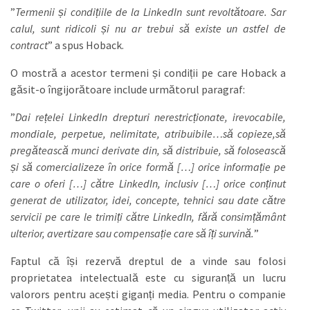
”
Termenii și condițiile de la LinkedIn sunt revoltătoare. Sar
calul, sunt ridicoli și nu ar trebui să existe un astfel de
contract
” a spus Hoback.
O mostră a acestor termeni și condiții pe care Hoback a
găsit-o îngijorătoare include următorul paragraf:
”
Dai rețelei LinkedIn drepturi nerestricționate, irevocabile,
mondiale, perpetue, nelimitate, atribuibile…să copieze,să
pregătească munci derivate din, să distribuie, să folosească
și să comercializeze în orice formă […] orice informa
ție pe
care o oferi
[…] către LinkedIn, inclusiv […] orice conținut
generat de utilizator, idei, concepte, tehnici sau date către
servicii pe care le trimiți către LinkedIn, fără consimțământ
ulterior, avertizare sau compensație care să îți survină.
”
Faptul că își rezervă dreptul de a vinde sau folosi
proprietatea intelectuală este cu siguranță un lucru
valorors pentru acești giganți media. Pentru o companie