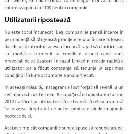
ca Twitter, unii au estimat că un singur utilizator activ
valorează până la 110$ pentru companie.
Utilizatorii ripostează
Nu este totul întunecat. Deși companiile par să încerce în
permanență să lărgească granițele felului în care folosesc
datele utilizatorilor, adesea încearcă rapid să clarifice sau
să modifice termenii și condițiile atunci când sunt
provocați de utilizatori. În cazul LinkedIn, reacția rapidă a
utilizatorilor a făcut compania să renunțe la asprimea
condițiilor în luna octombrie a anului trecut.
În aceeași măsură, Instagram a fost forțat să revină la un
set mai vechi de termeni și condiții când updatarea lor din
2012 i-a făcut pe utilizatori să se teamă că rețeaua vrea să
își rezerve drepturiel de autor pentru a vinde imaginile
postate de ei.
Atâtat timp cât companiile sunt dispuse să renunțe atunci