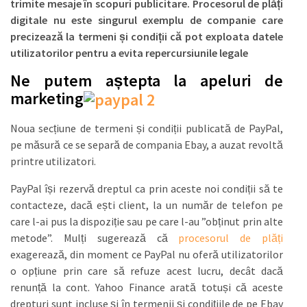
trimite mesaje în scopuri publicitare. Procesorul de plăți
digitale nu este singurul exemplu de companie care
precizează la termeni și condiții că pot exploata datele
utilizatorilor pentru a evita repercursiunile legale
Ne putem aștepta la apeluri de
marketing
Noua secțiune de termeni și condiții publicată de PayPal,
pe măsură ce se separă de compania Ebay, a auzat revoltă
printre utilizatori.
PayPal își rezervă dreptul ca prin aceste noi condiții să te
contacteze, dacă ești client, la un număr de telefon pe
care l-ai pus la dispoziție sau pe care l-au ”obținut prin alte
metode”. Mulți sugerează că
procesorul de plăți
exagerează, din moment ce PayPal nu oferă utilizatorilor
o opțiune prin care să refuze acest lucru, decât dacă
renunță la cont. Yahoo Finance arată totuși că aceste
drepturi sunt incluse și în termenii și condițiile de pe Ebay