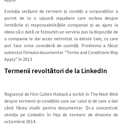
Evoluția secțiunii de termeni și condiții a corporațiilor a
pornit de la o ușoară repudiere care vorbea despre
limitările și responsabilitățile companiei și au ajuns la
ideea că o dată ce folosești un serviciu pus la dispoziție de
o companie le dai acces nelimitat la datele tale, cu care
pot face orice consideră de cuviință. Problema a făcut
subiectul filmului documentar ”Terms and Conditions May
Apply” în 2013.
Termenii revoltători de la LinkedIn
Regizorul de film Cullen Hoback a vorbit în The Next Web
despre termenii și condițiile care sar calul și de care a dat
când făcea studii pentru documentar. Și-a concentrat
atenția pe LinkedIn în fișa de termeni de dinainte de
octombrie 2014.