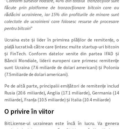
”
Conform surselor noastre, 40% din totalul tranzacțiilor sunt
făcute prin platforme de tranzacționare bitcoin care au
rădăcini ucrainiene, iar 15% din profiturile de minare sunt
colectate de ucrainieni care folosesc resurse de procesare
pentru bitcoin
”
Ucraina este și lider în primirea plăților de remitențe, o
piață lucrativă către care țintesc multe startup-uri bitcoin
și FinTech. Conform datelor venite din partea IFAD și
Băncii Mondiale, liderii europeni care primesc remitențe
sunt Ucraina (7.6 miliarde de dolari americani) și Polonia
(7.5miliarde de dolari americani).
Pe de altă parte, principalii emițători de remitențe includ
Rusia (20.6 miliarde), Anglia (17.1 miliarde), Germania (14
miliarde), Franța (10.5 miliarde) și Italia (10.4 miliarde)
O privire în viitor
BitLicense-ul ucrainean este încă în lucru. Va genera