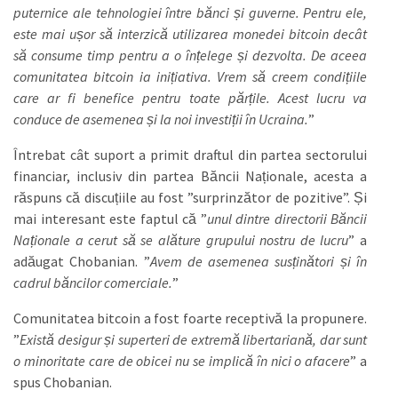
puternice ale tehnologiei între bănci și guverne. Pentru ele,
este mai ușor să interzică utilizarea monedei bitcoin decât
să consume timp pentru a o înțelege și dezvolta. De aceea
comunitatea bitcoin ia inițiativa. Vrem să creem condițiile
care ar fi benefice pentru toate părțile. Acest lucru va
conduce de asemenea și la noi investiții în Ucraina.
”
Întrebat cât suport a primit draftul din partea sectorului
financiar, inclusiv din partea Băncii Naționale, acesta a
răspuns că discuțiile au fost ”surprinzător de pozitive”. Și
mai interesant este faptul că ”
unul dintre directorii Băncii
Naționale a cerut să se alăture grupului nostru de lucru
” a
adăugat Chobanian. ”
Avem de asemenea susținători și în
cadrul băncilor comerciale.
”
Comunitatea bitcoin a fost foarte receptivă la propunere.
”
Există desigur și superteri de extremă libertariană, dar sunt
o minoritate care de obicei nu se implică în nici o afacere
” a
spus Chobanian.