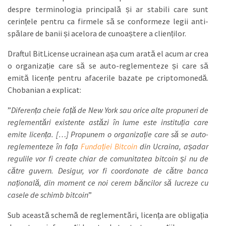
despre terminologia principală și ar stabili care sunt
cerințele pentru ca firmele să se conformeze legii anti-
spălare de banii și acelora de cunoaștere a clienților.
Draftul BitLicense ucrainean așa cum arată el acum ar crea
o organizație care să se auto-reglementeze și care să
emită licențe pentru afacerile bazate pe criptomonedă.
Chobanian a explicat:
”
Diferența cheie față de New York sau orice alte propuneri de
reglementări existente astăzi în lume este instituția care
emite licența.
[…] Propunem o organizație care să se auto-
reglementeze în fața
Fundației Bitcoin
din Ucraina, așadar
regulile vor fi create chiar de comunitatea bitcoin și nu de
către guvern. Desigur, vor fi coordonate de către banca
națională, din moment ce noi cerem băncilor să lucreze cu
casele de schimb bitcoin
”
Sub această schemă de reglementări, licența are obligația