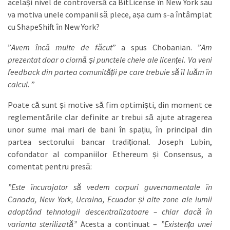
același nivel de controversă ca BitLicense în New York sau
va motiva unele companii să plece, așa cum s-a întâmplat
cu ShapeShift în New York?
”
Avem încă multe de făcut
” a spus Chobanian. ”
Am
prezentat doar o ciornă și punctele cheie ale licenței. Va veni
feedback din partea comunității pe care trebuie să îl luăm în
calcul.
”
Poate că sunt și motive să fim optimiști, din moment ce
reglementările clar definite ar trebui să ajute atragerea
unor sume mai mari de bani în spațiu, în principal din
partea sectorului bancar tradițional. Joseph Lubin,
cofondator al companiilor Ethereum și Consensus, a
comentat pentru presă:
”Este încurajator să vedem corpuri guvernamentale în
Canada, New York, Ucraina, Ecuador și alte zone ale lumii
adoptând tehnologii descentralizatoare – chiar dacă în
varianta sterilizată”
Acesta a continuat –
”Existența unei