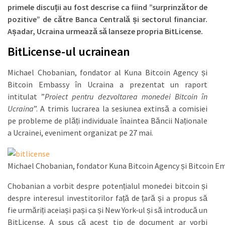
primele discuții au fost descrise ca fiind ”surprinzător de
pozitive” de către Banca Centrală și sectorul financiar.
Așadar, Ucraina urmează să lanseze propria BitLicense.
BitLicense-ul ucrainean
Michael Chobanian, fondator al Kuna Bitcoin Agency și
Bitcoin Embassy în Ucraina a prezentat un raport
intitulat ”
Proiect pentru dezvoltarea monedei Bitcoin în
Ucraina
”. A trimis lucrarea la sesiunea extinsă a comisiei
pe probleme de plăți individuale înaintea Băncii Naționale
a Ucrainei, eveniment organizat pe 27 mai.
Michael Chobanian, fondator Kuna Bitcoin Agency și Bitcoin Em
Chobanian a vorbit despre potențialul monedei bitcoin și
despre interesul investitorilor față de țară și a propus să
fie urmăriți aceiași pași ca și New York-ul și să introducă un
BitLicense. A spus că acest tip de document ar vorbi