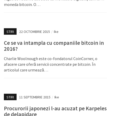
moneda bitcoin. O…
STIRI
22 OCTOMBRIE 2015
/
Ike
Ce se va intampla cu companiile bitcoin in
2016?
Charlie Woolnough este co-fondatorul CoinCorner, o
afacere care oferă servicii concentrate pe bitcoin. În
articolul care urmează…
STIRI
11 SEPTEMBRIE 2015
/
Ike
Procurorii japonezi l-au acuzat pe Karpeles
de delapidare