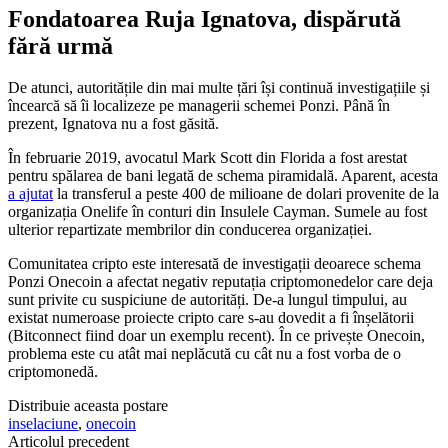
Fondatoarea Ruja Ignatova, dispărută
fără urmă
De atunci, autoritățile din mai multe țări își continuă investigațiile și
încearcă să îi localizeze pe managerii schemei Ponzi. Până în
prezent, Ignatova nu a fost găsită.
În februarie 2019, avocatul Mark Scott din Florida a fost arestat
pentru spălarea de bani legată de schema piramidală. Aparent, acesta
a ajutat
la transferul a peste 400 de milioane de dolari provenite de la
organizația Onelife în conturi din Insulele Cayman. Sumele au fost
ulterior repartizate membrilor din conducerea organizației.
Comunitatea cripto este interesată de investigații deoarece schema
Ponzi Onecoin a afectat negativ reputația criptomonedelor care deja
sunt privite cu suspiciune de autorități. De-a lungul timpului, au
existat numeroase proiecte cripto care s-au dovedit a fi înșelătorii
(Bitconnect fiind doar un exemplu recent). În ce privește Onecoin,
problema este cu atât mai neplăcută cu cât nu a fost vorba de o
criptomonedă.
Distribuie aceasta postare
inselaciune
,
onecoin
Articolul precedent