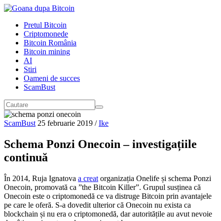
Pretul Bitcoin
Criptomonede
Bitcoin România
Bitcoin mining
AI
Stiri
Oameni de succes
ScamBust
ScamBust
25 februarie 2019
/
Ike
Schema Ponzi Onecoin – investigațiile
continuă
În 2014, Ruja Ignatova
a creat
organizația Onelife și schema Ponzi
Onecoin, promovată ca ”the Bitcoin Killer”. Grupul susținea că
Onecoin este o criptomonedă ce va distruge Bitcoin prin avantajele
pe care le oferă. S-a dovedit ulterior că Onecoin nu exista ca
blockchain și nu era o criptomonedă, dar autoritățile au avut nevoie