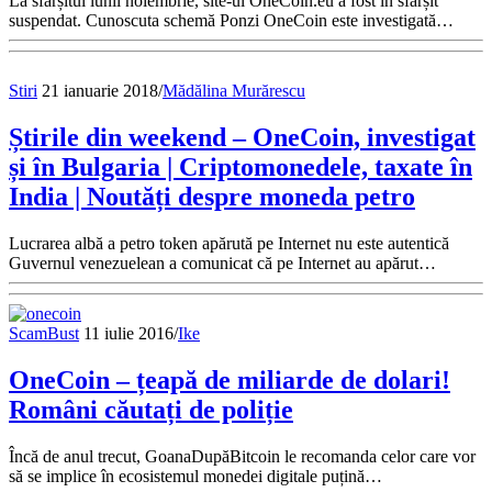
La sfârșitul lunii noiembrie, site-ul OneCoin.eu a fost în sfârșit
suspendat. Cunoscuta schemă Ponzi OneCoin este investigată…
Stiri
21 ianuarie 2018
/
Mădălina Murărescu
Știrile din weekend – OneCoin, investigat
și în Bulgaria | Criptomonedele, taxate în
India | Noutăți despre moneda petro
Lucrarea albă a petro token apărută pe Internet nu este autentică
Guvernul venezuelean a comunicat că pe Internet au apărut…
ScamBust
11 iulie 2016
/
Ike
OneCoin – țeapă de miliarde de dolari!
Români căutați de poliție
Încă de anul trecut, GoanaDupăBitcoin le recomanda celor care vor
să se implice în ecosistemul monedei digitale puțină…