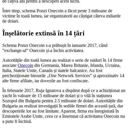
de câțiva ani pentru a descoperi acest lucru.
Între timp, schema Ponzi Onecoin a făcut peste 3 milioane de
victime în toată lumea, iar organizatorii au câștigat câteva miliarde
de dolari.
Înșelătorie extinsă în 14 țări
Schema Ponzi Onecoin s-a prăbușit în ianuarie 2017, când
”exchange-ul” Onecoin și-a închis activitatea.
Autoritățile din toată lumea au realizat o serie de raiduri în 14 firme
asociate
Onecoin
din Germania, Marea Britanie, Irlanda, Ucraina,
Italia, Statele Unite, Canada și statele balcanice. Au fost
percheziționate birourile „One Network Services” și aproximativ 14
alte firme afiliate, iar dovezile au fost confiscate.
În februarie 2017, Ruja Ignatova a dispărut după ce a achiziționat un
yacht în valoare de 15 milioane de dolari și o vilă în stațiunea
Sozopol din Bulgaria pentru 2.5 milioane de dolari. Autoritățile din
Bulgaria au realizat investigații în sediile firmei din această țară, dar
descoperirile lor au fost limitate. Aparent, firma era înregistrată în
Emiratele Arabe Unite, ceea ce a însemnat că activitatea Onecoin nu
a putu fi închisă.