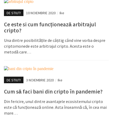
DE STIUT!
10 NOIEMBRIE 2020
/
Ike
Ce este si cum funcționează arbitrajul
cripto?
Una dintre posibilitățile de câștig când vine vorba despre
criptomonede este arbitrajul cripto. Acesta este o
metodă care…
DE STIUT!
3 NOIEMBRIE 2020
/
Ike
Cum să faci bani din cripto în pandemie?
Din fericire, unul dintre avantajele ecosistemului cripto
este că funcționează online. Asta înseamnă că, în cea mai
mare…