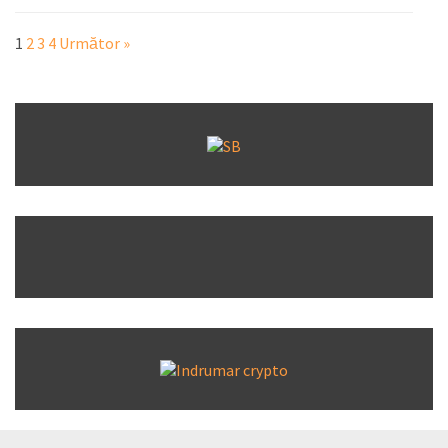
1
2
3
4
Următor »