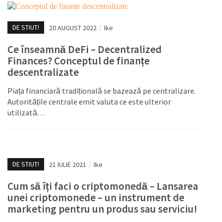
DE STIUT!
20 AUGUST 2022
/
Ike
Ce înseamnă DeFi – Decentralized
Finances? Conceptul de finanțe
descentralizate
Piața financiară tradițională se bazează pe centralizare.
Autoritățile centrale emit valuta ce este ulterior
utilizată…
DE STIUT!
21 IULIE 2021
/
Ike
Cum să îți faci o criptomonedă – Lansarea
unei criptomonede – un instrument de
marketing pentru un produs sau serviciu!