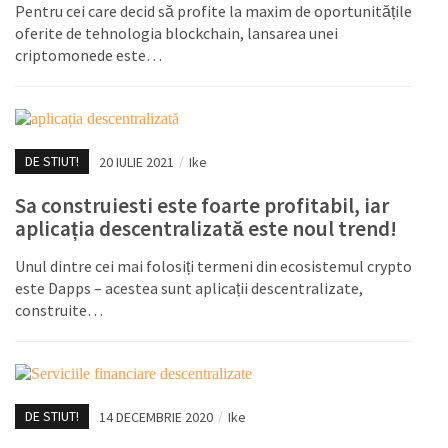
Pentru cei care decid să profite la maxim de oportunitățile
oferite de tehnologia blockchain, lansarea unei
criptomonede este…
DE STIUT!
20 IULIE 2021
/
Ike
Sa construiesti este foarte profitabil, iar
aplicația descentralizată este noul trend!
Unul dintre cei mai folosiți termeni din ecosistemul crypto
este Dapps – acestea sunt aplicații descentralizate,
construite…
DE STIUT!
14 DECEMBRIE 2020
/
Ike