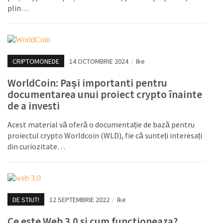
plin…
CRIPTOMONEDE
14 OCTOMBRIE 2024
/
Ike
WorldCoin: Pași importanti pentru
documentarea unui proiect crypto înainte
de a investi
Acest material vă oferă o documentație de bază pentru
proiectul crypto Worldcoin (WLD), fie că sunteți interesați
din curiozitate…
DE STIUT!
12 SEPTEMBRIE 2022
/
Ike
Ce este Web 3.0 si cum functioneaza?