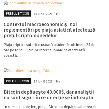
PRETUL BITCOIN
17 IUNIE 2021
/
Ike
Contextul macroeconomic și noi
reglementări pe piața asiatică afectează
prețul criptomonedelor
Piața cripto a suferit o ușoară scădere în ultimele 24 de
ore pe fondul știrilor internaționale ce afectează
această…
PRETUL BITCOIN
15 IUNIE 2021
/
Ike
Bitcoin depășește 40.000$, dar analiștii
nu sunt siguri în ce direcție se îndreaptă
În cursul zilei de ieri, prețul Bitcoin a depășit valoarea de