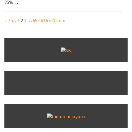
35%…
« Prev
1
2
3
…
65
66
Următor »