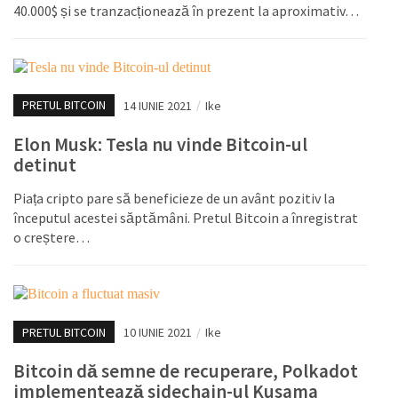
40.000$ și se tranzacționează în prezent la aproximativ…
PRETUL BITCOIN
14 IUNIE 2021
/
Ike
Elon Musk: Tesla nu vinde Bitcoin-ul
detinut
Piața cripto pare să beneficieze de un avânt pozitiv la
începutul acestei săptămâni. Pretul Bitcoin a înregistrat
o creștere…
PRETUL BITCOIN
10 IUNIE 2021
/
Ike
Bitcoin dă semne de recuperare, Polkadot
implementează sidechain-ul Kusama