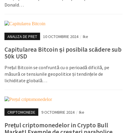
Donald…
ANALIZA DE PRET
10 OCTOMBRIE 2024
/
Ike
Capitularea Bitcoin și posibila scădere sub
50k USD
Prețul Bitcoin se confruntă cu o perioadă dificilă, pe
măsură ce tensiunile geopolitice și tendințele de
lichiditate globală…
CRIPTOMONEDE
9 OCTOMBRIE 2024
/
Ike
Prețul criptomonedelor in Crypto Bull
Market! Exemple de creșteri parabolice